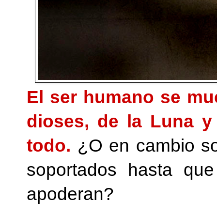
El ser humano se mue
dioses, de la Luna y 
todo.
¿O en cambio so
soportados hasta que
apoderan?