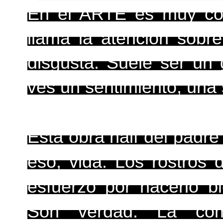
En el ARTE es muy com
llama la atención sobre
disgusta. Suele ser un 
ves un sentimiento, una
Esta obra naif del padr
eso, vida. Los rostros
esfuerzo por hacerlo b
Son verdad. La com