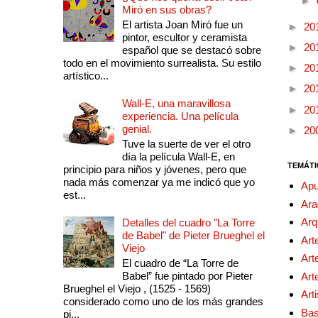
►
Miró en sus obras?
El artista Joan Miró fue un
►
20
pintor, escultor y ceramista
►
20
español que se destacó sobre
todo en el movimiento surrealista. Su estilo
►
20
artístico...
►
20
Wall-E, una maravillosa
►
20
experiencia. Una película
genial.
►
20
Tuve la suerte de ver el otro
día la película Wall-E, en
TEMÁTI
principio para niños y jóvenes, pero que
nada más comenzar ya me indicó que yo
Apu
est...
Ara
Arq
Detalles del cuadro "La Torre
de Babel" de Pieter Brueghel el
Art
Viejo
Art
El cuadro de “La Torre de
Babel” fue pintado por Pieter
Art
Brueghel el Viejo , (1525 - 1569)
Art
considerado como uno de los más grandes
Bas
pi...