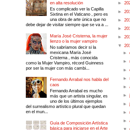
en alta resolución
►
20
Es complicado ver la Capilla
►
20
Sixtina en el Vaticano , pero es
una obra de arte única que no
►
20
debe dejar de visitar siempre que se va a ...
►
20
María José Cristerna, la mujer
►
20
lienzo o la mujer vampiro
▼
20
No sabríamos decir si la
mexicana María José
►
Cristerna , más conocida
►
como la Mujer Vampiro, récord Guinness
por ser la mujer con más cambi...
►
►
Fernando Arrabal nos habla del
caos
►
Fernando Arrabal es mucho
►
más que un artista singular, es
uno de los últimos ejemplos
►
del surrealismo artístico plural que quedan
en el mun...
►
►
Guía de Composición Artística
básica para iniciarse en el Arte
▼