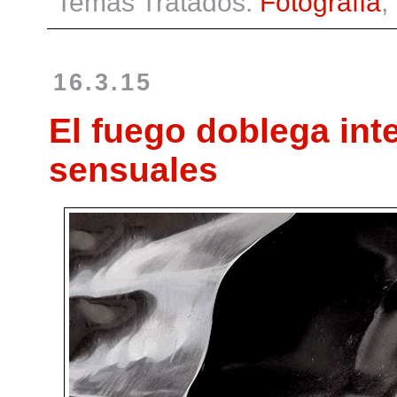
Temas Tratados:
Fotografía
,
16.3.15
El fuego doblega int
sensuales