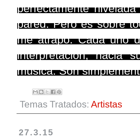
perfectamente nivelada
pared. Pero es sobre to
me atrapó. Cada uno de
interpretación, hacia
música. Son simplemente
Temas Tratados:
Artistas
27.3.15