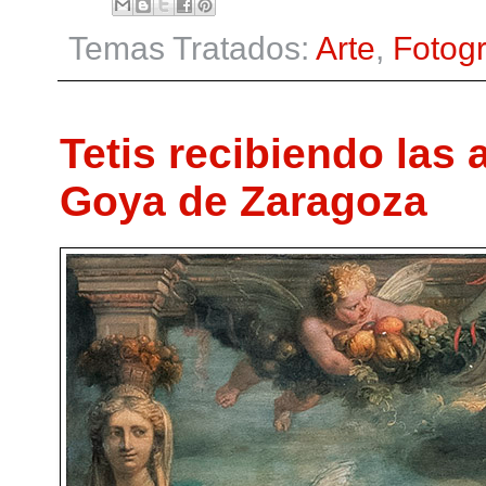
Temas Tratados:
Arte
,
Fotogr
Tetis recibiendo las
Goya de Zaragoza