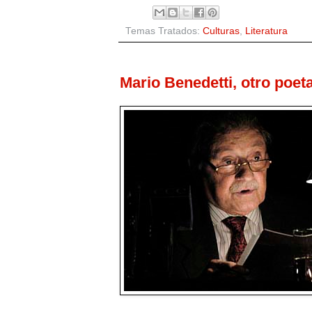
Temas Tratados:
Culturas
,
Literatura
Mario Benedetti, otro poeta