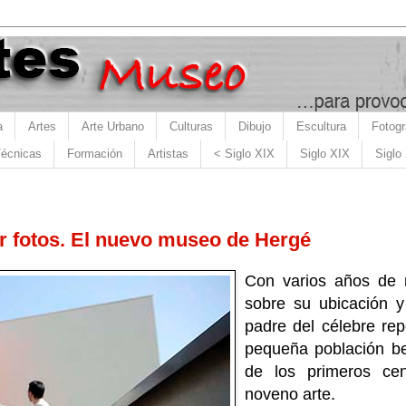
a
Artes
Arte Urbano
Culturas
Dibujo
Escultura
Fotogr
écnicas
Formación
Artistas
< Siglo XIX
Siglo XIX
Siglo
 fotos. El nuevo museo de Hergé
Con varios años de r
sobre su ubicación y
padre del célebre repo
pequeña población be
de los primeros cen
noveno arte.