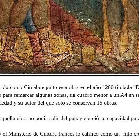
ocido como Cimabue pinto esta obra en el año 1280 titulada "El
o para remarcar algunas zonas, un cuadro menor a un A4 en s
güedad y su autor del que solo se conservan 15 obras.
quella obra no podía salir del país y ejerció su capacidad par
l Ministerio de Cultura francés lo calificó como un "hito cruc