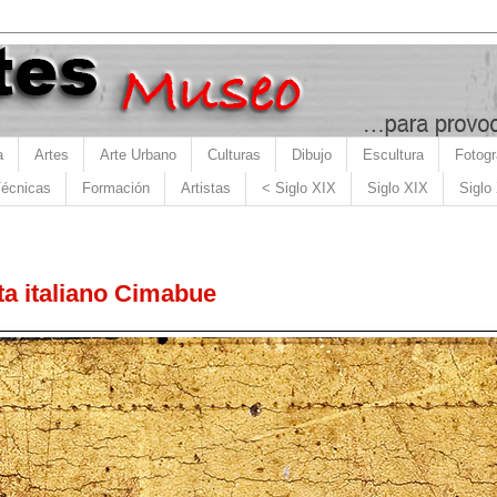
a
Artes
Arte Urbano
Culturas
Dibujo
Escultura
Fotogr
écnicas
Formación
Artistas
< Siglo XIX
Siglo XIX
Siglo
sta italiano Cimabue