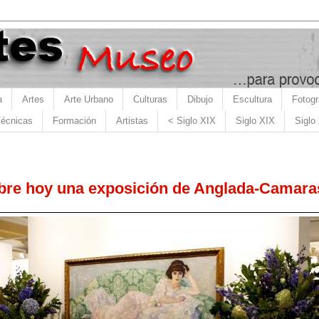
a
Artes
Arte Urbano
Culturas
Dibujo
Escultura
Fotogr
écnicas
Formación
Artistas
< Siglo XIX
Siglo XIX
Siglo
abre hoy una exposición de Anglada-Camara