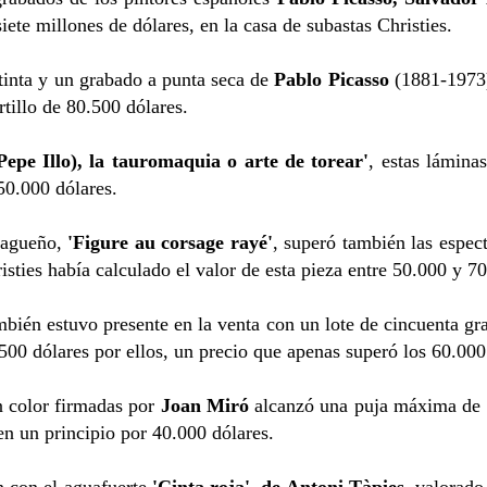
ete millones de dólares, en la casa de subastas Christies.
tinta y un grabado a punta seca de
Pablo Picasso
(1881-1973)
tillo de 80.500 dólares.
Pepe Illo), la tauromaquia o arte de torear'
, estas lámina
50.000 dólares.
alagueño,
'Figure au corsage rayé'
, superó también las espect
isties había calculado el valor de esta pieza entre 50.000 y 7
bién estuvo presente en la venta con un lote de cincuenta gr
0 dólares por ellos, un precio que apenas superó los 60.000 
n color firmadas por
Joan Miró
alcanzó una puja máxima de 5
n un principio por 40.000 dólares.
n con el aguafuerte
'Cinta roja', de Antoni Tàpies
, valorado