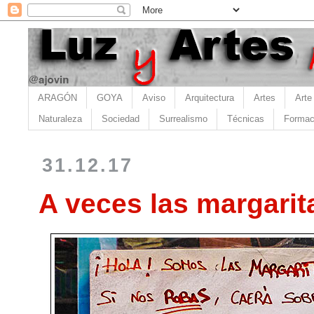
ARAGÓN
GOYA
Aviso
Arquitectura
Artes
Arte
Naturaleza
Sociedad
Surrealismo
Técnicas
Formac
31.12.17
A veces las margari