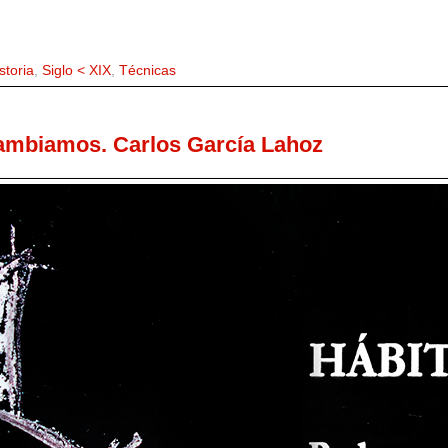
storia
,
Siglo < XIX
,
Técnicas
ambiamos. Carlos García Lahoz