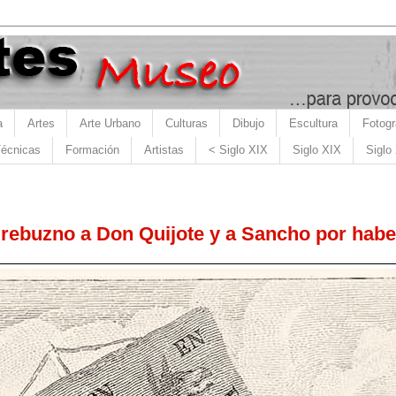
a
Artes
Arte Urbano
Culturas
Dibujo
Escultura
Fotogr
écnicas
Formación
Artistas
< Siglo XIX
Siglo XIX
Siglo
l rebuzno a Don Quijote y a Sancho por hab