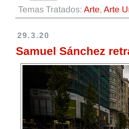
Temas Tratados:
Arte
,
Arte 
29.3.20
Samuel Sánchez retr