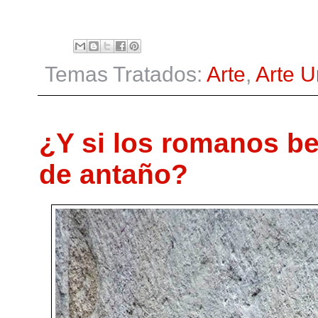
Temas Tratados:
Arte
,
Arte 
¿Y si los romanos be
de antaño?