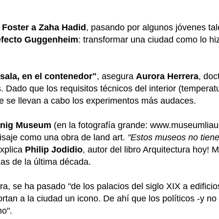
Foster a Zaha Hadid
, pasando por algunos jóvenes tal
efecto Guggenheim
: transformar una ciudad como lo h
 sala, en el contenedor"
, asegura
Aurora Herrera
, doc
 Dado que los requisitos técnicos del interior (temperatur
de se llevan a cabo los experimentos más audaces.
unig Museum
(en la fotografía grande: www.museumliaun
isaje como una obra de land art.
"Estos museos no tiene
explica
Philip Jodidio
, autor del libro Arquitectura hoy!
as de la última década.
a, se ha pasado "de los palacios del siglo XIX a edifici
tan a la ciudad un icono. De ahí que los políticos -y no
o".