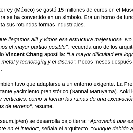
terrey (México) se gastó 15 millones de euros en el Mu
ura se ha convertido en un símbolo. Era un horno de fundi
ta sus rotundas formas industriales.
que llegamos allí y vimos esa estructura majestuosa. N
os el mayor partido posible"
, recuerda uno de los arqui
cio
Vincent Chang
apostilla:
"La mayor dificultad era logr
metal y tecnología] y el diseño"
. Pocos meses después d
.
mbién tuvo que adaptarse a un entorno exigente. La Pref
tante yacimiento prehistórico (Sannai Maruyama). Aoki l
 verticales, como si fueran las ruinas de una excavación
s de terreno"
, resume.
um.jp/en) se desarrolla bajo tierra:
"Aproveché que est
 en el interior"
, señala el arquitecto.
"Aunque debido al