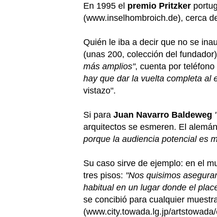
En 1995 el
premio Pritzker
portug
(www.inselhombroich.de), cerca d
Quién le iba a decir que no se in
(unas 200, colección del fundador)
más amplios"
, cuenta por teléfono
hay que dar la vuelta completa al 
vistazo".
Si para
Juan Navarro Baldeweg
"
arquitectos se esmeren. El alemá
porque la audiencia potencial es 
Su caso sirve de ejemplo: en el 
tres pisos:
"Nos quisimos asegurar 
habitual en un lugar donde el placer
se concibió para cualquier muestr
(www.city.towada.lg.jp/artstowada