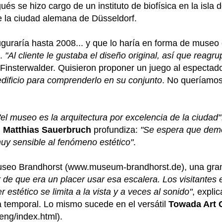
ués se hizo cargo de un instituto de biofísica en la isla
e la ciudad alemana de Düsseldorf.
auguraría hasta 2008... y que lo haría en forma de museo
.
"Al cliente le gustaba el diseño original, así que reag
 Finsterwalder. Quisieron proponer un juego al espectad
edificio para comprenderlo en su conjunto
. No queríamos
el museo es la arquitectura por excelencia de la ciudad"
n
Matthias Sauerbruch
profundiza:
"Se espera que demo
muy sensible al fenómeno estético"
.
museo Brandhorst (www.museum-brandhorst.de), una gran
de que era un placer usar esa escalera. Los visitantes e
 estético se limita a la vista y a veces al sonido"
, explic
a temporal. Lo mismo sucede en el versátil
Towada Art 
/eng/index.html).