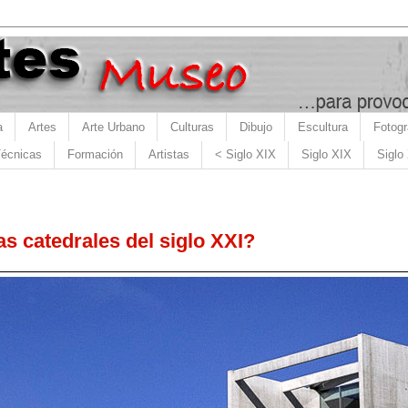
a
Artes
Arte Urbano
Culturas
Dibujo
Escultura
Fotogr
écnicas
Formación
Artistas
< Siglo XIX
Siglo XIX
Siglo
s catedrales del siglo XXI?