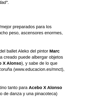
dad"
.
"mejor preparados para los
mucho peso, ascensores enormes,
el ballet Aleko del pintor
Marc
 ha creado puede albergar objetos
o X Alonso
), y sabe de lo que
A Coruña (www.educacion.es/mnct),
tino tanto para
Acebo X Alonso
io de danza y una pinacoteca)