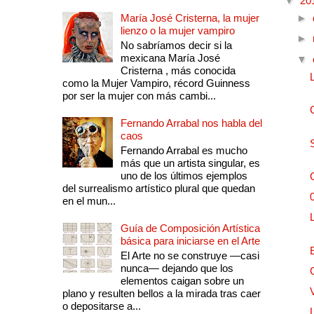
▼
20
María José Cristerna, la mujer
►
lienzo o la mujer vampiro
►
No sabríamos decir si la
mexicana María José
▼
Cristerna , más conocida
como la Mujer Vampiro, récord Guinness
por ser la mujer con más cambi...
Fernando Arrabal nos habla del
caos
Fernando Arrabal es mucho
más que un artista singular, es
uno de los últimos ejemplos
del surrealismo artístico plural que quedan
en el mun...
Guía de Composición Artística
básica para iniciarse en el Arte
El Arte no se construye —casi
nunca— dejando que los
elementos caigan sobre un
plano y resulten bellos a la mirada tras caer
o depositarse a...