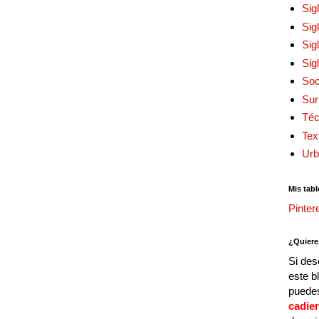
Sig
Sig
Sig
Sig
Soc
Sur
Téc
Tex
Urb
Mis tabl
Pinter
¿Quiere
Si des
este b
puedes
cadie