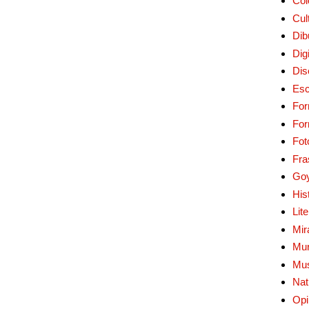
Col
Cul
Dib
Digi
Dis
Esc
For
Fo
Fot
Fra
Go
His
Lit
Mir
Mur
Mu
Nat
Opi