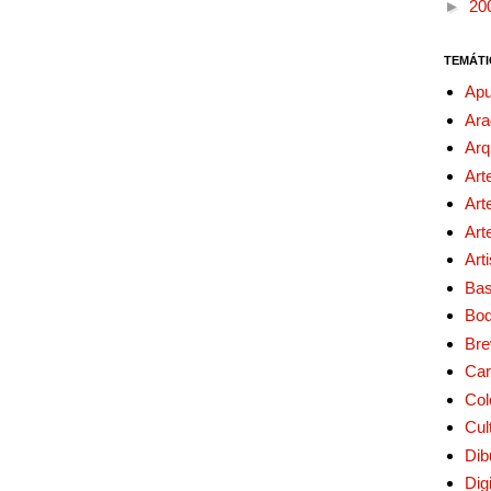
►
20
TEMÁTI
Apu
Ara
Arq
Art
Art
Art
Art
Bas
Bo
Bre
Car
Col
Cul
Dib
Digi