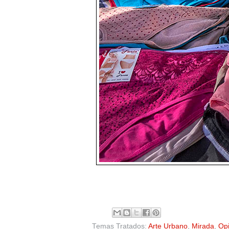
Temas Tratados:
Arte Urbano
,
Mirada
,
Opi