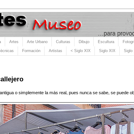
a
Artes
Arte Urbano
Culturas
Dibujo
Escultura
Fotogr
écnicas
Formación
Artistas
< Siglo XIX
Siglo XIX
Siglo
allejero
ntigua o simplemente la más real, pues nunca se sabe, se puede obser