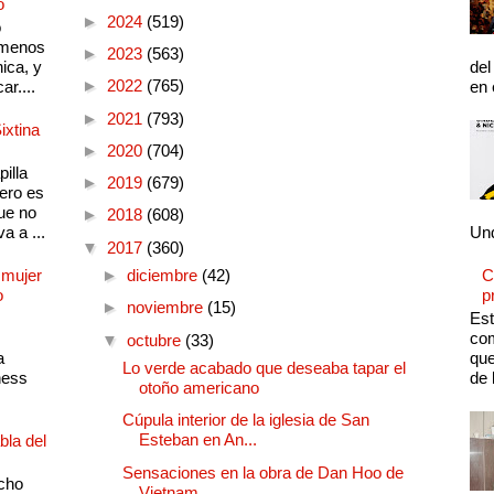
o
►
2024
(519)
o
 menos
►
2023
(563)
ica, y
del
►
2022
(765)
ar....
en 
►
2021
(793)
ixtina
►
2020
(704)
illa
►
2019
(679)
pero es
ue no
►
2018
(608)
a a ...
Und
▼
2017
(360)
 mujer
►
diciembre
(42)
C
o
p
►
noviembre
(15)
Est
com
▼
octubre
(33)
a
que
Lo verde acabado que deseaba tapar el
ness
de 
otoño americano
Cúpula interior de la iglesia de San
Esteban en An...
bla del
Sensaciones en la obra de Dan Hoo de
cho
Vietnam