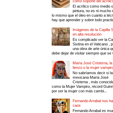
como soporte del acrílic
El acrílico como medio 
pintura, no es ni mucho
lo mismo que el óleo en cuanto a técn
hay que aprender y sobre todo practic
Imágenes de la Capilla S
en alta resolución
Es complicado ver la Cap
Sixtina en el Vaticano , 
una obra de arte única q
debe dejar de visitar siempre que se v
María José Cristerna, la
lienzo o la mujer vampir
No sabríamos decir si la
mexicana María José
Cristerna , más conocid
como la Mujer Vampiro, récord Guin
por ser la mujer con más cambi...
Fernando Arrabal nos ha
caos
Fernando Arrabal es mu