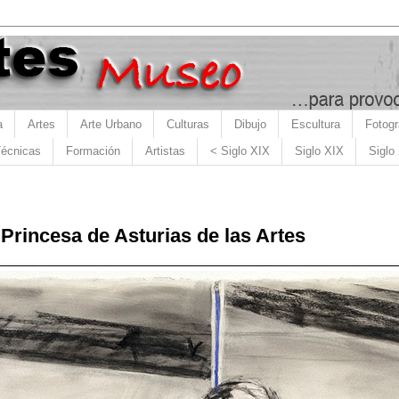
a
Artes
Arte Urbano
Culturas
Dibujo
Escultura
Fotogr
écnicas
Formación
Artistas
< Siglo XIX
Siglo XIX
Siglo
Princesa de Asturias de las Artes