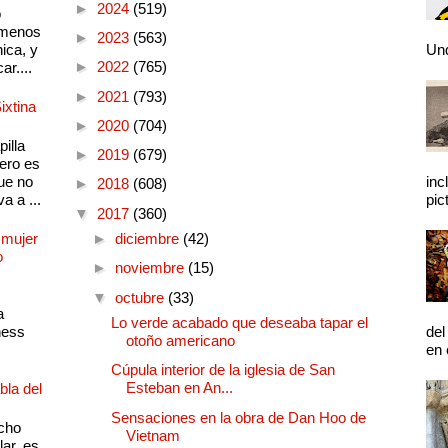
►
2024
(519)
o
 menos
►
2023
(563)
ica, y
Und
►
2022
(765)
ar....
►
2021
(793)
ixtina
►
2020
(704)
illa
►
2019
(679)
pero es
ue no
inc
►
2018
(608)
a a ...
pic
▼
2017
(360)
 mujer
►
diciembre
(42)
o
►
noviembre
(15)
▼
octubre
(33)
a
Lo verde acabado que deseaba tapar el
ness
del
otoño americano
en 
Cúpula interior de la iglesia de San
Esteban en An...
bla del
Sensaciones en la obra de Dan Hoo de
cho
Vietnam
lar, es