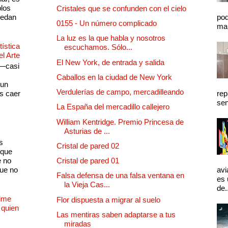
plos
Cristales que se confunden con el cielo
quedan
pod
0155 - Un número complicado
mal
La luz es la que habla y nosotros
ística
escuchamos. Sólo...
el Arte
El New York, de entrada y salida
 —casi
s
Caballos en la ciudad de New York
 un
Verdulerías de campo, mercadilleando
as caer
rep
sen
La España del mercadillo callejero
William Kentridge. Premio Princesa de
Asturias de ...
s
Cristal de pared 02
 que
e no
Cristal de pared 01
que no
avi
Falsa defensa de una falsa ventana en
es 
la Vieja Cas...
de.
Dime
Flor dispuesta a migrar al suelo
 quien
Las mentiras saben adaptarse a tus
miradas