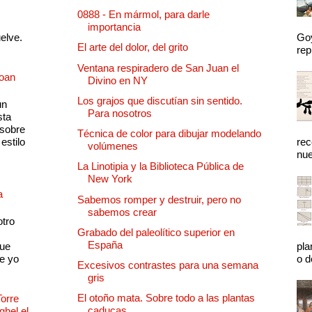
0888 - En mármol, para darle
importancia
uelve.
Goy
El arte del dolor, del grito
rep
Ventana respiradero de San Juan el
Joan
Divino en NY
Los grajos que discutían sin sentido.
un
Para nosotros
sta
 sobre
Técnica de color para dibujar modelando
estilo
rec
volúmenes
nue
La Linotipia y la Biblioteca Pública de
New York
a
Sabemos romper y destruir, pero no
sabemos crear
otro
Grabado del paleolítico superior en
España
que
pla
e yo
o d
Excesivos contrastes para una semana
gris
El otoño mata. Sobre todo a las plantas
Torre
caducas
ghel el