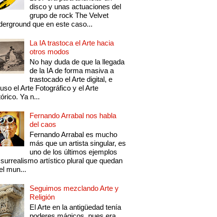
disco y unas actuaciones del
grupo de rock The Velvet
erground que en este caso...
La IA trastoca el Arte hacia
otros modos
No hay duda de que la llegada
de la IA de forma masiva a
trastocado el Arte digital, e
luso el Arte Fotográfico y el Arte
tórico. Ya n...
Fernando Arrabal nos habla
del caos
Fernando Arrabal es mucho
más que un artista singular, es
uno de los últimos ejemplos
 surrealismo artístico plural que quedan
el mun...
Seguimos mezclando Arte y
Religión
El Arte en la antigüedad tenía
poderes mágicos, pues era