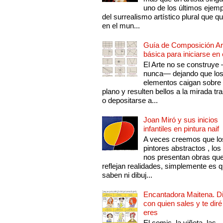
uno de los últimos ejem
del surrealismo artístico plural que 
en el mun...
Guía de Composición Art
básica para iniciarse en 
El Arte no se construye
nunca— dejando que lo
elementos caigan sobre
plano y resulten bellos a la mirada tr
o depositarse a...
Joan Miró y sus inicios
infantiles en pintura naif
A veces creemos que lo
pintores abstractos , los
nos presentan obras qu
reflejan realidades, simplemente es 
saben ni dibuj...
Encantadora Maitena. 
con quien sales y te diré
eres
El comic, la viñeta, las