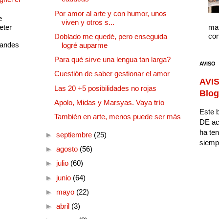
Por amor al arte y con humor, unos
e
viven y otros s...
eter
mat
con
Doblado me quedé, pero enseguida
randes
logré auparme
Para qué sirve una lengua tan larga?
AVISO
Cuestión de saber gestionar el amor
AVIS
Las 20 +5 posibilidades no rojas
Blog
Apolo, Midas y Marsyas. Vaya trío
Este b
También en arte, menos puede ser más
DE ac
ha ten
►
septiembre
(25)
siempr
►
agosto
(56)
►
julio
(60)
►
junio
(64)
►
mayo
(22)
►
abril
(3)