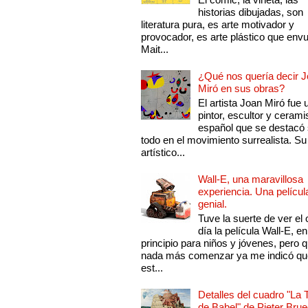
historias dibujadas, son
literatura pura, es arte motivador y
provocador, es arte plástico que env
Mait...
¿Qué nos quería decir 
Miró en sus obras?
El artista Joan Miró fue 
pintor, escultor y cerami
español que se destacó
todo en el movimiento surrealista. Su 
artístico...
Wall-E, una maravillosa
experiencia. Una películ
genial.
Tuve la suerte de ver el 
día la película Wall-E, en
principio para niños y jóvenes, pero 
nada más comenzar ya me indicó qu
est...
Detalles del cuadro "La 
de Babel" de Pieter Brue