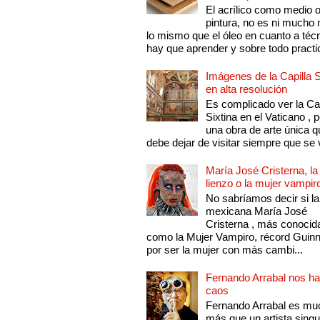
El acrílico como medio 
pintura, no es ni mucho
lo mismo que el óleo en cuanto a técn
hay que aprender y sobre todo practic
Imágenes de la Capilla S
en alta resolución
Es complicado ver la Cap
Sixtina en el Vaticano , 
una obra de arte única q
debe dejar de visitar siempre que se v
María José Cristerna, la
lienzo o la mujer vampir
No sabríamos decir si la
mexicana María José
Cristerna , más conocid
como la Mujer Vampiro, récord Guin
por ser la mujer con más cambi...
Fernando Arrabal nos ha
caos
Fernando Arrabal es mu
más que un artista singu