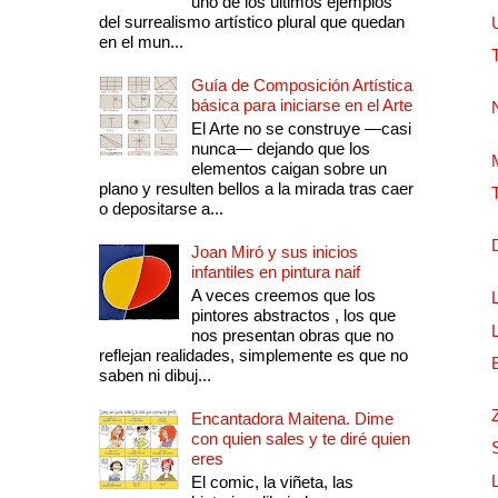
uno de los últimos ejemplos
del surrealismo artístico plural que quedan
en el mun...
Guía de Composición Artística
básica para iniciarse en el Arte
El Arte no se construye —casi
nunca— dejando que los
elementos caigan sobre un
plano y resulten bellos a la mirada tras caer
o depositarse a...
Joan Miró y sus inicios
infantiles en pintura naif
A veces creemos que los
pintores abstractos , los que
nos presentan obras que no
reflejan realidades, simplemente es que no
saben ni dibuj...
Encantadora Maitena. Dime
con quien sales y te diré quien
eres
El comic, la viñeta, las