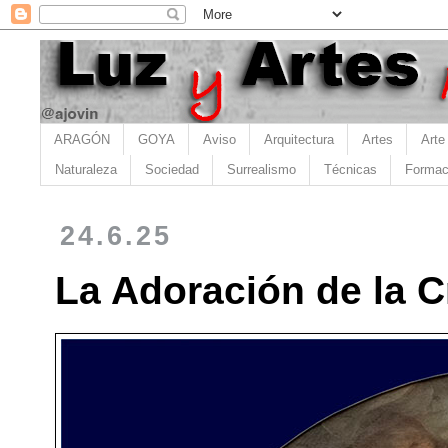
ARAGÓN
GOYA
Aviso
Arquitectura
Artes
Arte
Naturaleza
Sociedad
Surrealismo
Técnicas
Formac
24.6.25
La Adoración de la 