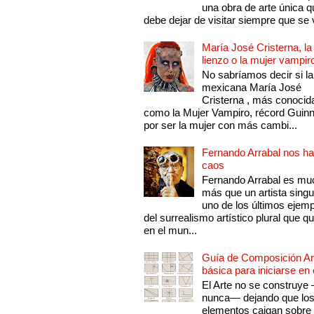
una obra de arte única q
debe dejar de visitar siempre que se v
María José Cristerna, la
lienzo o la mujer vampir
No sabríamos decir si la
mexicana María José
Cristerna , más conocid
como la Mujer Vampiro, récord Guin
por ser la mujer con más cambi...
Fernando Arrabal nos ha
caos
Fernando Arrabal es mu
más que un artista singu
uno de los últimos ejem
del surrealismo artístico plural que 
en el mun...
Guía de Composición Art
básica para iniciarse en 
El Arte no se construye
nunca— dejando que lo
elementos caigan sobre