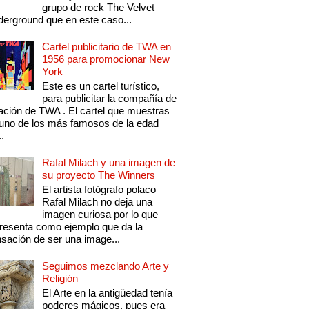
grupo de rock The Velvet
erground que en este caso...
Cartel publicitario de TWA en
1956 para promocionar New
York
Este es un cartel turístico,
para publicitar la compañía de
ación de TWA . El cartel que muestras
uno de los más famosos de la edad
..
Rafal Milach y una imagen de
su proyecto The Winners
El artista fotógrafo polaco
Rafal Milach no deja una
imagen curiosa por lo que
resenta como ejemplo que da la
sación de ser una image...
Seguimos mezclando Arte y
Religión
El Arte en la antigüedad tenía
poderes mágicos, pues era