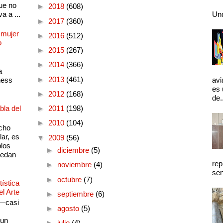
ue no
►
2018
(608)
a a ...
Und
►
2017
(360)
 mujer
►
2016
(512)
o
►
2015
(267)
►
2014
(366)
a
►
2013
(461)
ness
avi
es 
►
2012
(168)
de.
bla del
►
2011
(198)
►
2010
(104)
cho
lar, es
▼
2009
(56)
plos
►
diciembre
(5)
quedan
rep
►
noviembre
(4)
sen
►
octubre
(7)
ística
el Arte
►
septiembre
(6)
 —casi
►
agosto
(5)
s
 un
►
julio
(4)