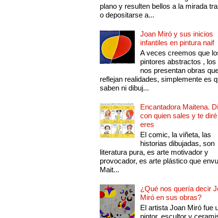
plano y resulten bellos a la mirada tr
o depositarse a...
Joan Miró y sus inicios
infantiles en pintura naif
A veces creemos que lo
pintores abstractos , los
nos presentan obras qu
reflejan realidades, simplemente es 
saben ni dibuj...
Encantadora Maitena. 
con quien sales y te diré
eres
El comic, la viñeta, las
historias dibujadas, son
literatura pura, es arte motivador y
provocador, es arte plástico que env
Mait...
¿Qué nos quería decir 
Miró en sus obras?
El artista Joan Miró fue 
pintor, escultor y cerami