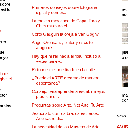
 sobre
Primeros consejos sobre fotografía
estilo
rec
digital y compr...
nue
La maleta mexicana de Capa, Taro y
Chim muestra el...
a
Cortó Gauguin la oreja a Van Gogh?
otro
Angel Orensanz, pintor y escultor
aragonés
que
pla
Hay que mirar hacia arriba. Incluso a
e yo
o d
veces para v...
Rotoarte o el arte tirado en la calle
Torre
¿Puede el ARTE crearse de manera
ghel el
espontánea?
e
Consejo para aprender a escribir mejor,
eter
mat
practicand...
con
Preguntas sobre Arte. Net Arte. Tu Arte
randes
Jesucristo con los brazos estirados.
AVISO
Arte sacro di...
AVIS
La necesidad de los Museos de Arte