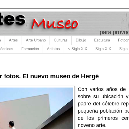
a
Artes
Arte Urbano
Culturas
Dibujo
Escultura
Fotogr
écnicas
Formación
Artistas
< Siglo XIX
Siglo XIX
Siglo
 fotos. El nuevo museo de Hergé
Con varios años de r
sobre su ubicación y
padre del célebre repo
pequeña población be
de los primeros cen
noveno arte.