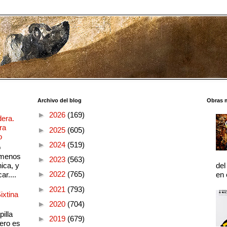
Archivo del blog
Obras 
►
2026
(169)
dera.
ra
►
2025
(605)
o
►
2024
(519)
o
 menos
►
2023
(563)
ica, y
del
►
2022
(765)
ar....
en 
►
2021
(793)
ixtina
►
2020
(704)
illa
►
2019
(679)
pero es