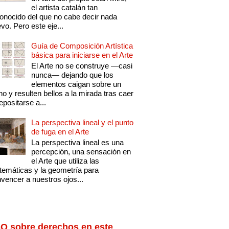
el artista catalán tan
onocido del que no cabe decir nada
vo. Pero este eje...
Guía de Composición Artística
básica para iniciarse en el Arte
El Arte no se construye —casi
nunca— dejando que los
elementos caigan sobre un
no y resulten bellos a la mirada tras caer
epositarse a...
La perspectiva lineal y el punto
de fuga en el Arte
La perspectiva lineal es una
percepción, una sensación en
el Arte que utiliza las
emáticas y la geometría para
vencer a nuestros ojos...
O sobre derechos en este