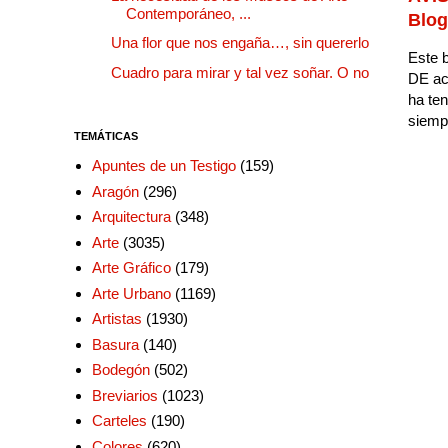
Contemporáneo, ...
Blog
Una flor que nos engaña…, sin quererlo
Este b
Cuadro para mirar y tal vez soñar. O no
DE ac
ha ten
siempr
TEMÁTICAS
Apuntes de un Testigo
(159)
Aragón
(296)
Arquitectura
(348)
Arte
(3035)
Arte Gráfico
(179)
Arte Urbano
(1169)
Artistas
(1930)
Basura
(140)
Bodegón
(502)
Breviarios
(1023)
Carteles
(190)
Colores
(620)