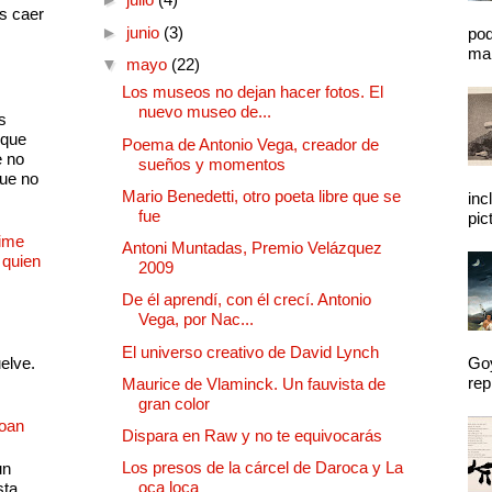
as caer
►
junio
(3)
pod
mal
▼
mayo
(22)
Los museos no dejan hacer fotos. El
nuevo museo de...
s
 que
Poema de Antonio Vega, creador de
e no
sueños y momentos
que no
Mario Benedetti, otro poeta libre que se
inc
fue
pic
Dime
Antoni Muntadas, Premio Velázquez
 quien
2009
De él aprendí, con él crecí. Antonio
Vega, por Nac...
El universo creativo de David Lynch
uelve.
Goy
rep
Maurice de Vlaminck. Un fauvista de
gran color
Joan
Dispara en Raw y no te equivocarás
Los presos de la cárcel de Daroca y La
un
oca loca
sta