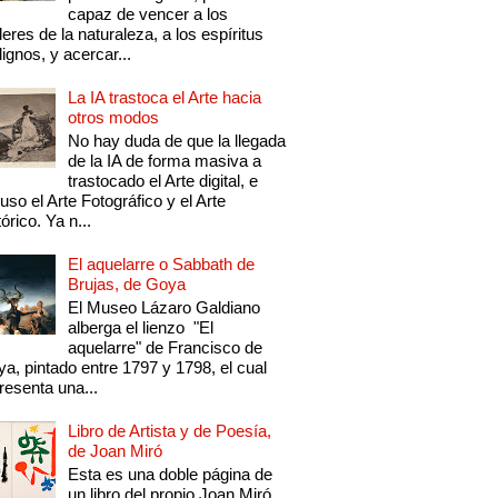
capaz de vencer a los
eres de la naturaleza, a los espíritus
ignos, y acercar...
La IA trastoca el Arte hacia
otros modos
No hay duda de que la llegada
de la IA de forma masiva a
trastocado el Arte digital, e
luso el Arte Fotográfico y el Arte
tórico. Ya n...
El aquelarre o Sabbath de
Brujas, de Goya
El Museo Lázaro Galdiano
alberga el lienzo "El
aquelarre" de Francisco de
a, pintado entre 1797 y 1798, el cual
resenta una...
Libro de Artista y de Poesía,
de Joan Miró
Esta es una doble página de
un libro del propio Joan Miró,