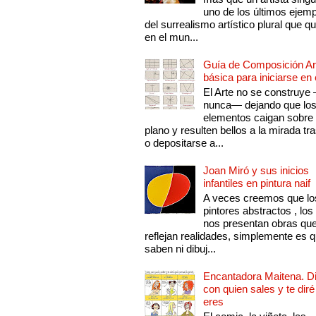
uno de los últimos ejem
del surrealismo artístico plural que 
en el mun...
Guía de Composición Art
básica para iniciarse en 
El Arte no se construye
nunca— dejando que lo
elementos caigan sobre
plano y resulten bellos a la mirada tr
o depositarse a...
Joan Miró y sus inicios
infantiles en pintura naif
A veces creemos que lo
pintores abstractos , los
nos presentan obras qu
reflejan realidades, simplemente es 
saben ni dibuj...
Encantadora Maitena. 
con quien sales y te diré
eres