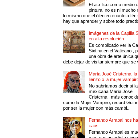
El acrílico como medio 
pintura, no es ni mucho
lo mismo que el óleo en cuanto a técn
hay que aprender y sobre todo practic
Imágenes de la Capilla S
en alta resolución
Es complicado ver la Cap
Sixtina en el Vaticano , 
una obra de arte única q
debe dejar de visitar siempre que se v
María José Cristerna, la
lienzo o la mujer vampir
No sabríamos decir si la
mexicana María José
Cristerna , más conocid
como la Mujer Vampiro, récord Guin
por ser la mujer con más cambi...
Fernando Arrabal nos ha
caos
Fernando Arrabal es mu
más que un artista singu