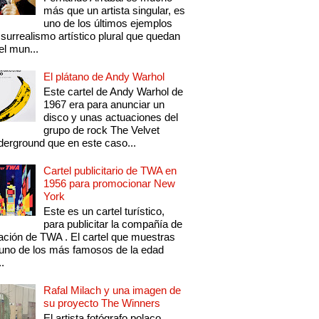
más que un artista singular, es
uno de los últimos ejemplos
 surrealismo artístico plural que quedan
el mun...
El plátano de Andy Warhol
Este cartel de Andy Warhol de
1967 era para anunciar un
disco y unas actuaciones del
grupo de rock The Velvet
erground que en este caso...
Cartel publicitario de TWA en
1956 para promocionar New
York
Este es un cartel turístico,
para publicitar la compañía de
ación de TWA . El cartel que muestras
uno de los más famosos de la edad
..
Rafal Milach y una imagen de
su proyecto The Winners
El artista fotógrafo polaco