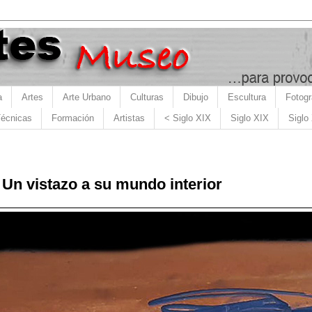
a
Artes
Arte Urbano
Culturas
Dibujo
Escultura
Fotogr
écnicas
Formación
Artistas
< Siglo XIX
Siglo XIX
Siglo
 Un vistazo a su mundo interior