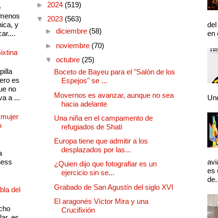
►
2024
(519)
o
 menos
▼
2023
(563)
ica, y
del
►
diciembre
(58)
ar....
en 
►
noviembre
(70)
ixtina
▼
octubre
(25)
illa
Boceto de Bayeu para el "Salón de los
pero es
Espejos" se ...
ue no
Movernos es avanzar, aunque no sea
a a ...
Und
hacia adelante
 mujer
Una niña en el campamento de
o
refugiados de Shati
Europa tiene que admitir a los
desplazados por las...
a
ness
avi
¿Quien dijo que fotografiar es un
es 
ejercicio sin se...
de.
Grabado de San Agustín del siglo XVI
bla del
El aragonés Víctor Mira y una
cho
Crucifixión
lar, es