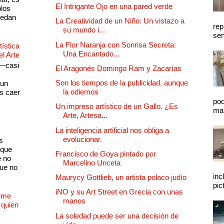
El Intrigante Ojo en una pared verde
plos
quedan
La Creatividad de un Niño: Un vistazo a
rep
su mundo i...
sen
La Flor Naranja con Sonrisa Secreta:
ística
Una Encantado...
el Arte
 —casi
El Aragonés Domingo Ram y Zacarías
s
Son los tiempos de la publicidad, aunque
 un
la odiemos
as caer
pod
Un impreso artístico de un Gallo. ¿Es
mal
Arte, Artesa...
La inteligencia artificial nos obliga a
evolucionar.
s
 que
Francisco de Goya pintado por
e no
Marcelino Unceta
que no
inc
Maurycy Gottlieb, un artista polaco judío
pic
iNO y su Art Street en Grecia con unas
Dime
manos
 quien
La soledad puede ser una decisión de