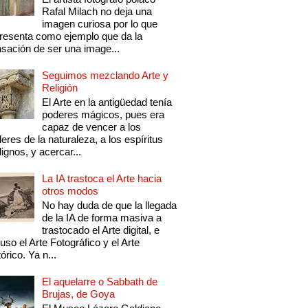
Rafal Milach no deja una
imagen curiosa por lo que
resenta como ejemplo que da la
sación de ser una image...
Seguimos mezclando Arte y
Religión
El Arte en la antigüedad tenía
poderes mágicos, pues era
capaz de vencer a los
eres de la naturaleza, a los espíritus
ignos, y acercar...
La IA trastoca el Arte hacia
otros modos
No hay duda de que la llegada
de la IA de forma masiva a
trastocado el Arte digital, e
luso el Arte Fotográfico y el Arte
tórico. Ya n...
El aquelarre o Sabbath de
Brujas, de Goya