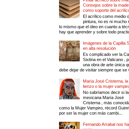
Consejos sobre la made
como soporte del acrílic
El acrílico como medio 
pintura, no es ni mucho
lo mismo que el óleo en cuanto a técn
hay que aprender y sobre todo practic
Imágenes de la Capilla S
en alta resolución
Es complicado ver la Cap
Sixtina en el Vaticano , 
una obra de arte única q
debe dejar de visitar siempre que se v
María José Cristerna, la
lienzo o la mujer vampir
No sabríamos decir si la
mexicana María José
Cristerna , más conocid
como la Mujer Vampiro, récord Guin
por ser la mujer con más cambi...
Fernando Arrabal nos ha