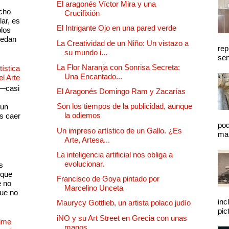
El aragonés Víctor Mira y una
cho
Crucifixión
lar, es
El Intrigante Ojo en una pared verde
plos
quedan
La Creatividad de un Niño: Un vistazo a
rep
su mundo i...
sen
La Flor Naranja con Sonrisa Secreta:
ística
Una Encantado...
el Arte
 —casi
El Aragonés Domingo Ram y Zacarías
s
Son los tiempos de la publicidad, aunque
 un
la odiemos
as caer
pod
Un impreso artístico de un Gallo. ¿Es
mal
Arte, Artesa...
La inteligencia artificial nos obliga a
evolucionar.
s
 que
Francisco de Goya pintado por
e no
Marcelino Unceta
que no
inc
Maurycy Gottlieb, un artista polaco judío
pic
iNO y su Art Street en Grecia con unas
Dime
manos