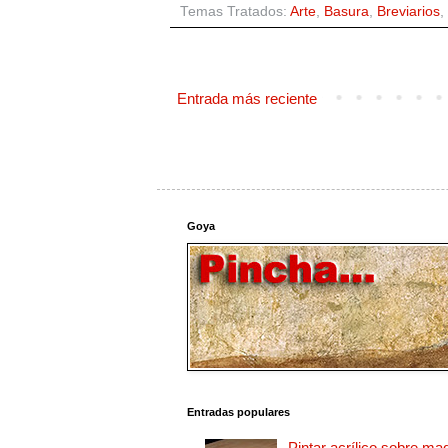
Temas Tratados:
Arte
,
Basura
,
Breviarios
,
Entrada más reciente
Goya
Entradas populares
Pintar acrílico sobre ma