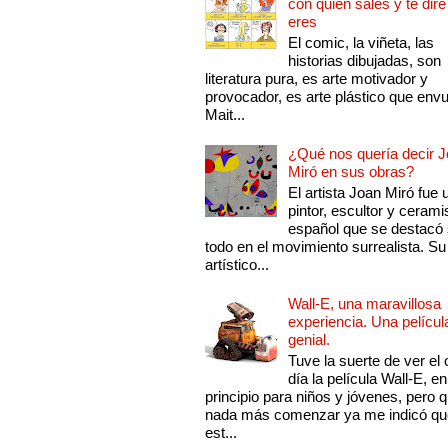
con quien sales y te diré
eres
El comic, la viñeta, las
historias dibujadas, son
literatura pura, es arte motivador y
provocador, es arte plástico que env
Mait...
¿Qué nos quería decir 
Miró en sus obras?
El artista Joan Miró fue 
pintor, escultor y cerami
español que se destacó
todo en el movimiento surrealista. Su 
artístico...
Wall-E, una maravillosa
experiencia. Una películ
genial.
Tuve la suerte de ver el 
día la película Wall-E, en
principio para niños y jóvenes, pero 
nada más comenzar ya me indicó qu
est...