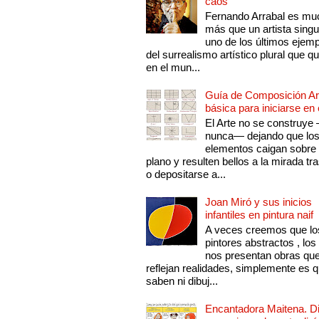
caos
Fernando Arrabal es mu
más que un artista singu
uno de los últimos ejem
del surrealismo artístico plural que 
en el mun...
Guía de Composición Art
básica para iniciarse en 
El Arte no se construye
nunca— dejando que lo
elementos caigan sobre
plano y resulten bellos a la mirada tr
o depositarse a...
Joan Miró y sus inicios
infantiles en pintura naif
A veces creemos que lo
pintores abstractos , los
nos presentan obras qu
reflejan realidades, simplemente es 
saben ni dibuj...
Encantadora Maitena. 