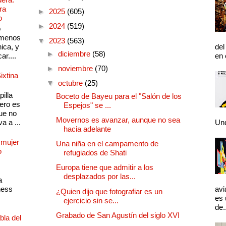
ra
►
2025
(605)
o
►
2024
(519)
o
 menos
▼
2023
(563)
ica, y
del
►
diciembre
(58)
ar....
en 
►
noviembre
(70)
ixtina
▼
octubre
(25)
illa
Boceto de Bayeu para el "Salón de los
pero es
Espejos" se ...
ue no
Movernos es avanzar, aunque no sea
a a ...
Und
hacia adelante
 mujer
Una niña en el campamento de
o
refugiados de Shati
Europa tiene que admitir a los
desplazados por las...
a
ness
avi
¿Quien dijo que fotografiar es un
es 
ejercicio sin se...
de.
Grabado de San Agustín del siglo XVI
bla del