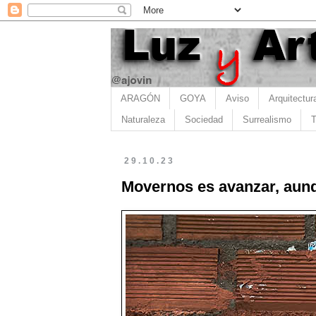
ARAGÓN
GOYA
Aviso
Arquitectur
Naturaleza
Sociedad
Surrealismo
T
29.10.23
Movernos es avanzar, aunq