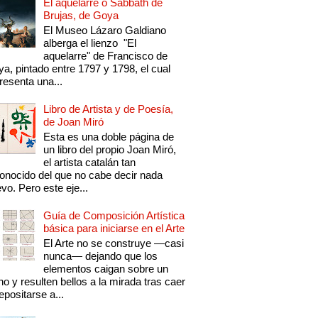
El aquelarre o Sabbath de
Brujas, de Goya
El Museo Lázaro Galdiano
alberga el lienzo "El
aquelarre" de Francisco de
a, pintado entre 1797 y 1798, el cual
resenta una...
Libro de Artista y de Poesía,
de Joan Miró
Esta es una doble página de
un libro del propio Joan Miró,
el artista catalán tan
onocido del que no cabe decir nada
vo. Pero este eje...
Guía de Composición Artística
básica para iniciarse en el Arte
El Arte no se construye —casi
nunca— dejando que los
elementos caigan sobre un
no y resulten bellos a la mirada tras caer
epositarse a...