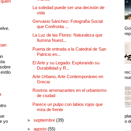
 quien
La soledad puede ser una decisión de
vida
Gervasio Sánchez: Fotografía Social
que Confronta ...
uelve.
Goy
rep
La Luz de las Flores: Naturaleza que
Ilumina Nuest...
Joan
Puerta de entrada a la Catedral de San
Patricio en...
un
sta
El Arte y su Legado: Explorando su
 sobre
Durabilidad y R...
estilo
rec
Arte Urbano, Arte Contemporáneo en
nue
Grecia
Rostros amenazantes en el urbanismo
a
de ciudad
Parece un pulpo con labios rojos que
otro
mira de frente
que
pla
►
septiembre
(39)
e yo
o d
►
agosto
(55)