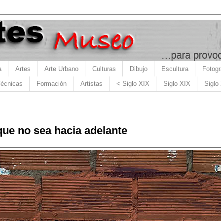
a
Artes
Arte Urbano
Culturas
Dibujo
Escultura
Fotogr
écnicas
Formación
Artistas
< Siglo XIX
Siglo XIX
Siglo
ue no sea hacia adelante