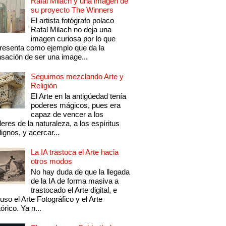
Rafal Milach y una imagen de
su proyecto The Winners
El artista fotógrafo polaco
Rafal Milach no deja una
imagen curiosa por lo que
resenta como ejemplo que da la
sación de ser una image...
Seguimos mezclando Arte y
Religión
El Arte en la antigüedad tenía
poderes mágicos, pues era
capaz de vencer a los
eres de la naturaleza, a los espíritus
ignos, y acercar...
La IA trastoca el Arte hacia
otros modos
No hay duda de que la llegada
de la IA de forma masiva a
trastocado el Arte digital, e
luso el Arte Fotográfico y el Arte
tórico. Ya n...