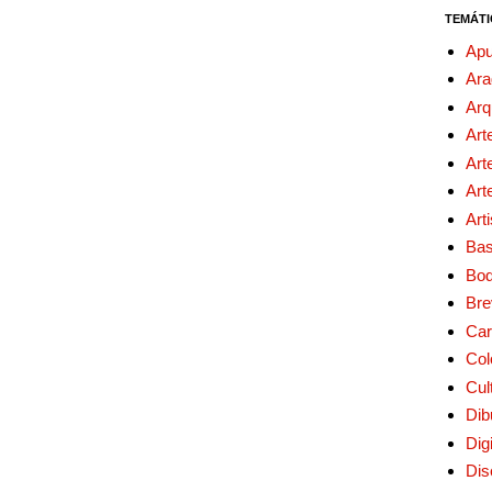
TEMÁTI
Apu
Ara
Arq
Art
Art
Art
Art
Bas
Bo
Bre
Car
Col
Cul
Dib
Digi
Dis