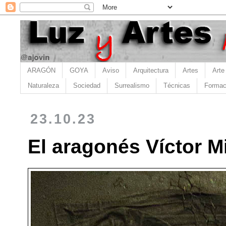
ARAGÓN
GOYA
Aviso
Arquitectura
Artes
Arte
Naturaleza
Sociedad
Surrealismo
Técnicas
Formac
23.10.23
El aragonés Víctor Mi