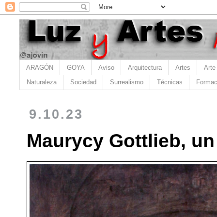
ARAGÓN
GOYA
Aviso
Arquitectura
Artes
Arte
Naturaleza
Sociedad
Surrealismo
Técnicas
Formac
9.10.23
Maurycy Gottlieb, un 