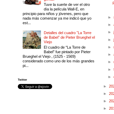
Tuve la suerte de ver el otro
día la película Wall-E, en
principio para niños y jóvenes, pero que
►
nada más comenzar ya me indicó que yo
est...
►
►
Detalles del cuadro "La Torre
de Babel" de Pieter Brueghel el
►
Viejo
►
El cuadro de “La Torre de
Babel” fue pintado por Pieter
►
Brueghel el Viejo , (1525 - 1569)
considerado como uno de los más grandes
►
pi...
►
►
Twitter
►
20
►
20
►
20
►
20