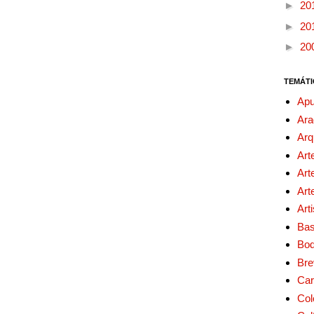
►
20
►
20
►
20
TEMÁTI
Apu
Ara
Arq
Art
Art
Art
Art
Bas
Bo
Bre
Car
Col