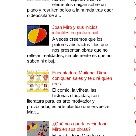
elementos caigan sobre un
plano y resulten bellos a la mirada tras caer
o depositarse a...
Joan Miró y sus inicios
infantiles en pintura naif
A veces creemos que los
pintores abstractos , los que
nos presentan obras que no
reflejan realidades, simplemente es que no
saben ni dibuj...
Encantadora Maitena. Dime
con quien sales y te diré quien
eres
El comic, la viñeta, las
historias dibujadas, son
literatura pura, es arte motivador y
provocador, es arte plástico que envuelve.
Mait...
¿Qué nos quería decir Joan
Miró en sus obras?
El artista Joan Miró fue un