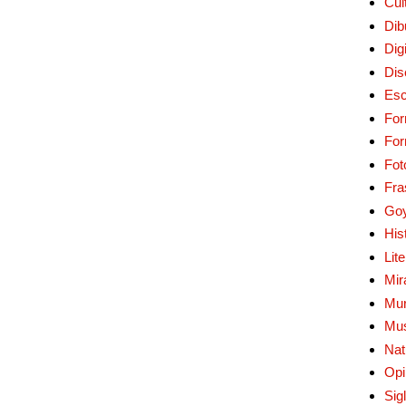
Cul
Dib
Digi
Dis
Esc
For
Fo
Fot
Fra
Go
His
Lit
Mir
Mur
Mu
Nat
Opi
Sig