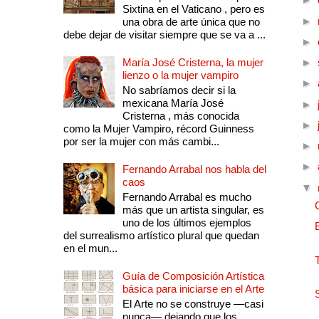
Sixtina en el Vaticano , pero es
►
una obra de arte única que no
debe dejar de visitar siempre que se va a ...
►
María José Cristerna, la mujer
►
lienzo o la mujer vampiro
►
No sabríamos decir si la
mexicana María José
►
Cristerna , más conocida
►
como la Mujer Vampiro, récord Guinness
por ser la mujer con más cambi...
►
►
Fernando Arrabal nos habla del
caos
▼
Fernando Arrabal es mucho
más que un artista singular, es
uno de los últimos ejemplos
del surrealismo artístico plural que quedan
en el mun...
Guía de Composición Artística
básica para iniciarse en el Arte
El Arte no se construye —casi
nunca— dejando que los