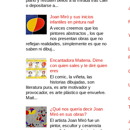
plano y resulten bellos a la mirada tras caer
o depositarse a...
Joan Miró y sus inicios
infantiles en pintura naif
A veces creemos que los
pintores abstractos , los que
nos presentan obras que no
reflejan realidades, simplemente es que no
saben ni dibuj...
Encantadora Maitena. Dime
con quien sales y te diré quien
eres
El comic, la viñeta, las
historias dibujadas, son
literatura pura, es arte motivador y
provocador, es arte plástico que envuelve.
Mait...
¿Qué nos quería decir Joan
Miró en sus obras?
El artista Joan Miró fue un
pintor, escultor y ceramista