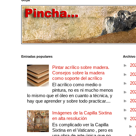
Entradas populares
Archivo
►
20
Pintar acrílico sobre madera.
Consejos sobre la madera
►
20
como soporte del acrílico
►
20
El acrílico como medio o
pintura, no es ni mucho menos
►
20
lo mismo que el óleo en cuanto a técnica, y
►
20
hay que aprender y sobre todo practicar....
►
20
Imágenes de la Capilla Sixtina
en alta resolución
▼
20
Es complicado ver la Capilla
►
Sixtina en el Vaticano , pero es
►
una obra de arte única que no