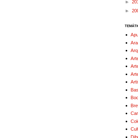
►
20
►
20
TEMÁTI
Apu
Ara
Arq
Art
Art
Art
Art
Bas
Bo
Bre
Car
Col
Cul
Dib