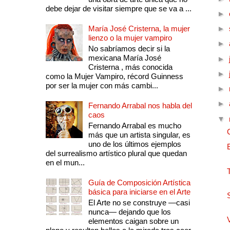
debe dejar de visitar siempre que se va a ...
►
María José Cristerna, la mujer
►
lienzo o la mujer vampiro
►
No sabríamos decir si la
mexicana María José
►
Cristerna , más conocida
►
como la Mujer Vampiro, récord Guinness
por ser la mujer con más cambi...
►
►
Fernando Arrabal nos habla del
caos
▼
Fernando Arrabal es mucho
más que un artista singular, es
uno de los últimos ejemplos
del surrealismo artístico plural que quedan
en el mun...
Guía de Composición Artística
básica para iniciarse en el Arte
El Arte no se construye —casi
nunca— dejando que los
elementos caigan sobre un