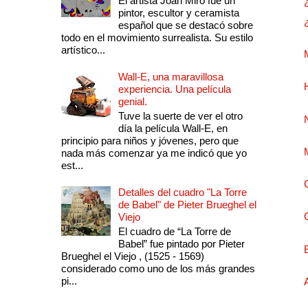
El artista Joan Miró fue un
pintor, escultor y ceramista
español que se destacó sobre
todo en el movimiento surrealista. Su estilo
artístico...
Wall-E, una maravillosa
experiencia. Una película
genial.
Tuve la suerte de ver el otro
día la película Wall-E, en
principio para niños y jóvenes, pero que
nada más comenzar ya me indicó que yo
est...
Detalles del cuadro "La Torre
de Babel" de Pieter Brueghel el
Viejo
El cuadro de “La Torre de
Babel” fue pintado por Pieter
Brueghel el Viejo , (1525 - 1569)
considerado como uno de los más grandes
pi...