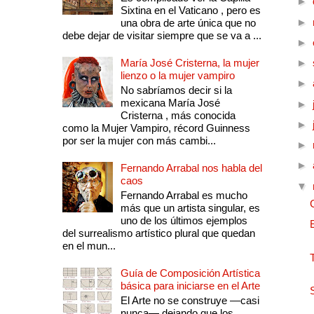
►
Sixtina en el Vaticano , pero es
►
una obra de arte única que no
debe dejar de visitar siempre que se va a ...
►
María José Cristerna, la mujer
►
lienzo o la mujer vampiro
►
No sabríamos decir si la
mexicana María José
►
Cristerna , más conocida
►
como la Mujer Vampiro, récord Guinness
por ser la mujer con más cambi...
►
►
Fernando Arrabal nos habla del
caos
▼
Fernando Arrabal es mucho
más que un artista singular, es
uno de los últimos ejemplos
del surrealismo artístico plural que quedan
en el mun...
Guía de Composición Artística
básica para iniciarse en el Arte
El Arte no se construye —casi
nunca— dejando que los