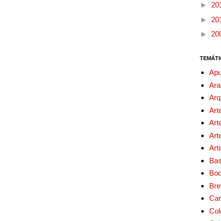
►
20
►
20
►
20
TEMÁTI
Apu
Ara
Arq
Art
Art
Art
Art
Bas
Bo
Bre
Car
Col