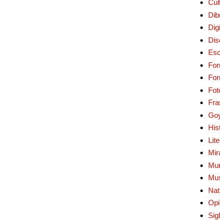
Cul
Dib
Digi
Dis
Esc
For
Fo
Fot
Fra
Go
His
Lit
Mir
Mur
Mu
Nat
Opi
Sig