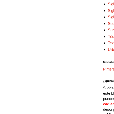
Sig
Sig
Sig
Soc
Sur
Téc
Tex
Urb
Mis tabl
Pinter
¿Quiere
Si des
este b
puedes
cadie
descri