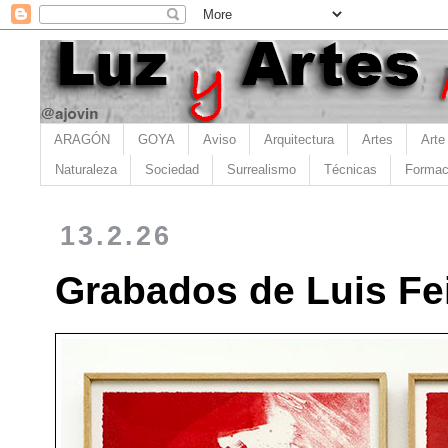
ARAGÓN
GOYA
Aviso
Arquitectura
Artes
Arte
Naturaleza
Sociedad
Surrealismo
Técnicas
Formac
13.2.26
Grabados de Luis Fei