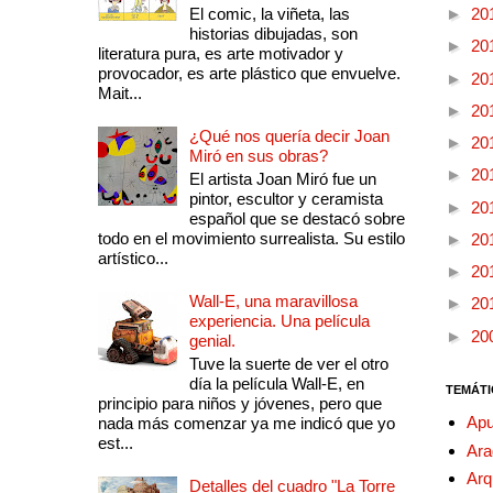
El comic, la viñeta, las
►
20
historias dibujadas, son
►
20
literatura pura, es arte motivador y
provocador, es arte plástico que envuelve.
►
20
Mait...
►
20
¿Qué nos quería decir Joan
►
20
Miró en sus obras?
►
20
El artista Joan Miró fue un
pintor, escultor y ceramista
►
20
español que se destacó sobre
todo en el movimiento surrealista. Su estilo
►
20
artístico...
►
20
Wall-E, una maravillosa
►
20
experiencia. Una película
►
20
genial.
Tuve la suerte de ver el otro
día la película Wall-E, en
TEMÁTI
principio para niños y jóvenes, pero que
Apu
nada más comenzar ya me indicó que yo
est...
Ara
Arq
Detalles del cuadro "La Torre