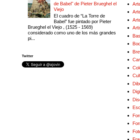
de Babel" de Pieter Brueghel el
Art
Viejo
Art
El cuadro de “La Torre de
Art
Babel” fue pintado por Pieter
Brueghel el Viejo , (1525 - 1569)
Art
considerado como uno de los más grandes
Bas
pi...
Bo
Bre
Twitter
Car
Col
Cul
Dib
Digi
Dis
Esc
For
Fo
Fot
Fra