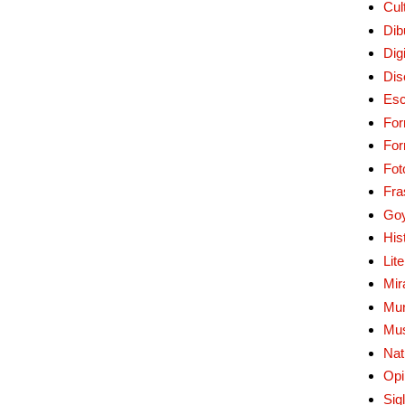
Cul
Dib
Digi
Dis
Esc
For
Fo
Fot
Fra
Go
His
Lit
Mir
Mur
Mu
Nat
Opi
Sig