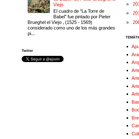
►
20
Viejo
El cuadro de “La Torre de
►
20
Babel” fue pintado por Pieter
Brueghel el Viejo , (1525 - 1569)
►
20
considerado como uno de los más grandes
pi...
TEMÁTI
Apu
Twitter
Ara
Arq
Art
Art
Art
Art
Bas
Bo
Bre
Car
Col