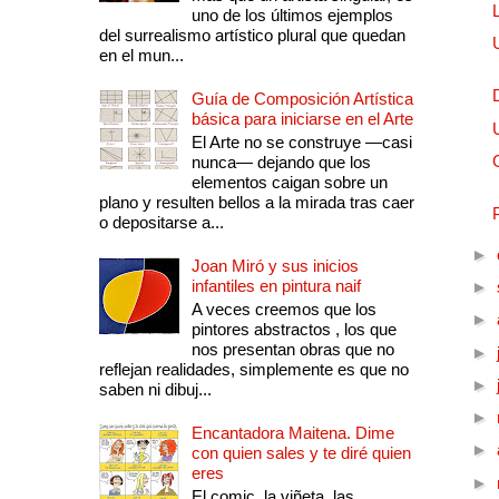
uno de los últimos ejemplos
del surrealismo artístico plural que quedan
en el mun...
Guía de Composición Artística
básica para iniciarse en el Arte
El Arte no se construye —casi
nunca— dejando que los
elementos caigan sobre un
plano y resulten bellos a la mirada tras caer
o depositarse a...
►
Joan Miró y sus inicios
infantiles en pintura naif
►
A veces creemos que los
►
pintores abstractos , los que
nos presentan obras que no
►
reflejan realidades, simplemente es que no
►
saben ni dibuj...
►
Encantadora Maitena. Dime
►
con quien sales y te diré quien
eres
►
El comic, la viñeta, las