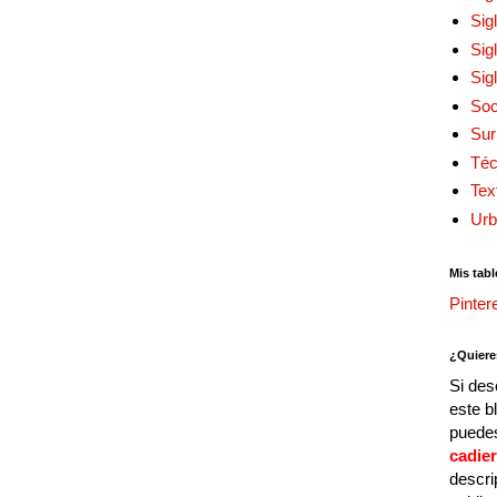
Sig
Sig
Sig
Soc
Sur
Téc
Tex
Urb
Mis tabl
Pinter
¿Quiere
Si des
este b
puedes
cadie
descri