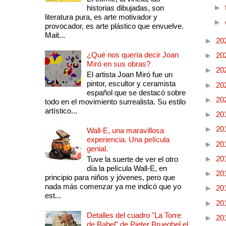
►
historias dibujadas, son
literatura pura, es arte motivador y
►
provocador, es arte plástico que envuelve.
Mait...
►
20
¿Qué nos quería decir Joan
►
20
Miró en sus obras?
►
20
El artista Joan Miró fue un
pintor, escultor y ceramista
►
20
español que se destacó sobre
►
20
todo en el movimiento surrealista. Su estilo
artístico...
►
20
►
20
Wall-E, una maravillosa
experiencia. Una película
►
20
genial.
►
20
Tuve la suerte de ver el otro
día la película Wall-E, en
►
20
principio para niños y jóvenes, pero que
nada más comenzar ya me indicó que yo
►
20
est...
►
20
Detalles del cuadro "La Torre
►
20
de Babel" de Pieter Brueghel el