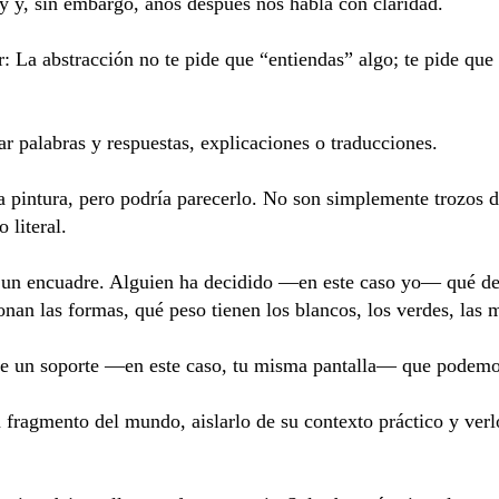
y y, sin embargo, años después nos habla con claridad.
r: La abstracción no te pide que “entiendas” algo; te pide qu
car palabras y respuestas, explicaciones o traducciones.
 pintura, pero podría parecerlo. No son simplemente trozos 
 literal.
s un encuadre. Alguien ha decidido —en este caso yo— qué dej
onan las formas, qué peso tienen los blancos, los verdes, las
bre un soporte —en este caso, tu misma pantalla— que podemo
 fragmento del mundo, aislarlo de su contexto práctico y ver