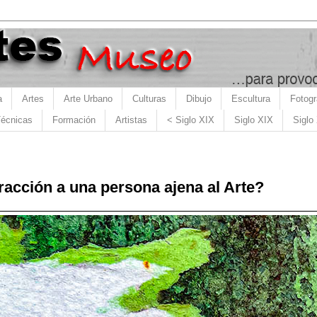
a
Artes
Arte Urbano
Culturas
Dibujo
Escultura
Fotogr
écnicas
Formación
Artistas
< Siglo XIX
Siglo XIX
Siglo
acción a una persona ajena al Arte?