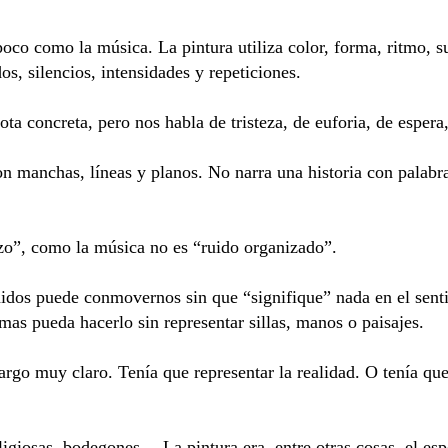
oco como la música. La pintura utiliza color, forma, ritmo, s
os, silencios, intensidades y repeticiones.
a concreta, pero nos habla de tristeza, de euforia, de espera
manchas, líneas y planos. No narra una historia con palabras,
nzo”, como la música no es “ruido organizado”.
idos puede conmovernos sin que “signifique” nada en el senti
mas pueda hacerlo sin representar sillas, manos o paisajes.
argo muy claro. Tenía que representar la realidad. O tenía que
eligiosas, bodegones… La pintura era, entre otras cosas, el esp