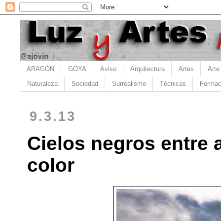
ARAGÓN
GOYA
Aviso
Arquitectura
Artes
Arte
Naturaleza
Sociedad
Surrealismo
Técnicas
Formac
9.3.13
Cielos negros entre
color