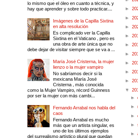
lo mismo que el óleo en cuanto a técnica, y
►
20
hay que aprender y sobre todo practicar....
►
20
Imágenes de la Capilla Sixtina
en alta resolución
►
20
Es complicado ver la Capilla
►
20
Sixtina en el Vaticano , pero es
una obra de arte única que no
►
20
debe dejar de visitar siempre que se va a ...
►
20
María José Cristerna, la mujer
►
20
lienzo o la mujer vampiro
►
20
No sabríamos decir si la
mexicana María José
►
20
Cristerna , más conocida
▼
20
como la Mujer Vampiro, récord Guinness
por ser la mujer con más cambi...
►
►
Fernando Arrabal nos habla del
caos
►
Fernando Arrabal es mucho
►
más que un artista singular, es
uno de los últimos ejemplos
►
del surrealismo artístico plural que quedan