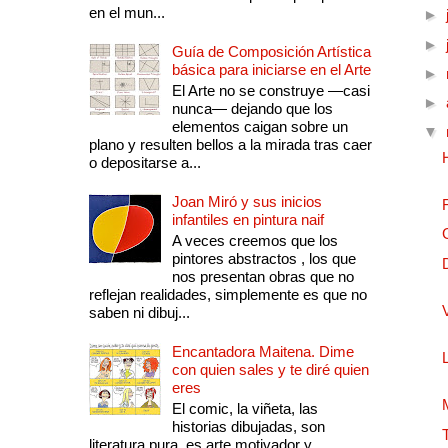
en el mun...
►
►
Guía de Composición Artística
básica para iniciarse en el Arte
►
El Arte no se construye —casi
►
nunca— dejando que los
elementos caigan sobre un
▼
plano y resulten bellos a la mirada tras caer
o depositarse a...
Joan Miró y sus inicios
infantiles en pintura naif
A veces creemos que los
pintores abstractos , los que
nos presentan obras que no
reflejan realidades, simplemente es que no
saben ni dibuj...
Encantadora Maitena. Dime
con quien sales y te diré quien
eres
El comic, la viñeta, las
historias dibujadas, son
literatura pura, es arte motivador y