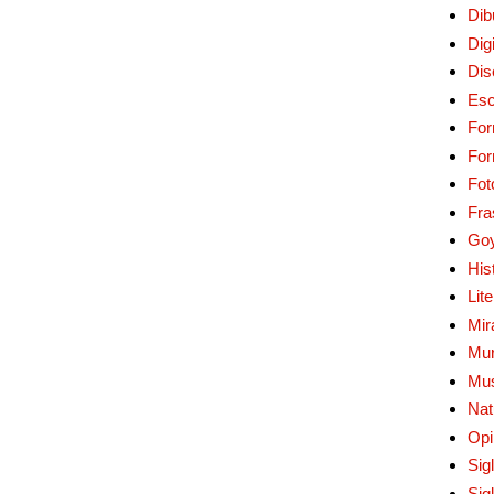
Dib
Digi
Dis
Esc
For
Fo
Fot
Fra
Go
His
Lit
Mir
Mur
Mu
Nat
Opi
Sig
Sig