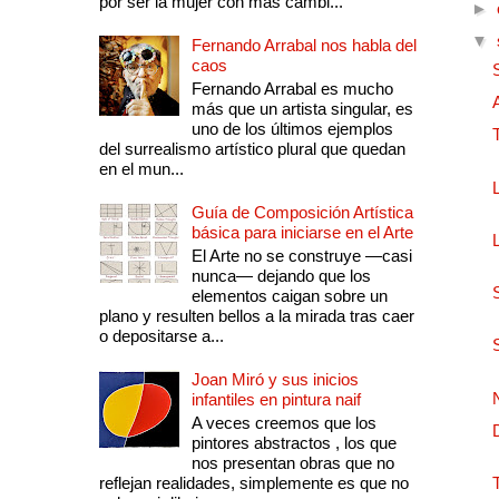
por ser la mujer con más cambi...
►
▼
Fernando Arrabal nos habla del
caos
Fernando Arrabal es mucho
más que un artista singular, es
uno de los últimos ejemplos
del surrealismo artístico plural que quedan
en el mun...
Guía de Composición Artística
básica para iniciarse en el Arte
El Arte no se construye —casi
nunca— dejando que los
elementos caigan sobre un
plano y resulten bellos a la mirada tras caer
o depositarse a...
Joan Miró y sus inicios
infantiles en pintura naif
A veces creemos que los
pintores abstractos , los que
nos presentan obras que no
reflejan realidades, simplemente es que no