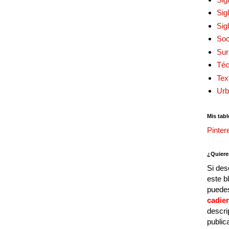
Sig
Sig
Soc
Sur
Téc
Tex
Urb
Mis tabl
Pinter
¿Quiere
Si des
este b
puedes
cadie
descri
public