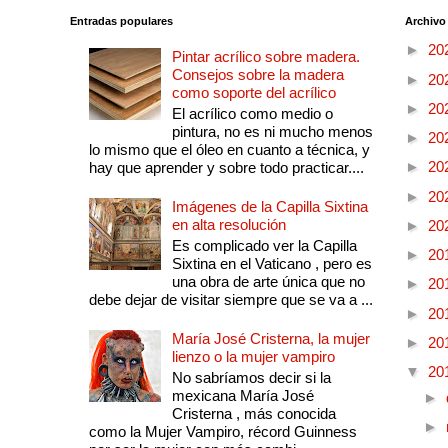
Entradas populares
Archivo
►
20
Pintar acrílico sobre madera.
Consejos sobre la madera
►
20
como soporte del acrílico
►
20
El acrílico como medio o
pintura, no es ni mucho menos
►
20
lo mismo que el óleo en cuanto a técnica, y
►
20
hay que aprender y sobre todo practicar....
►
20
Imágenes de la Capilla Sixtina
en alta resolución
►
20
Es complicado ver la Capilla
►
20
Sixtina en el Vaticano , pero es
una obra de arte única que no
►
20
debe dejar de visitar siempre que se va a ...
►
20
María José Cristerna, la mujer
►
20
lienzo o la mujer vampiro
▼
20
No sabríamos decir si la
mexicana María José
►
Cristerna , más conocida
►
como la Mujer Vampiro, récord Guinness