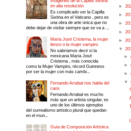
Imágenes de la Capilla Sixtina
en alta resolución
►
20
Es complicado ver la Capilla
►
20
Sixtina en el Vaticano , pero es
una obra de arte única que no
►
20
debe dejar de visitar siempre que se va a ...
►
20
María José Cristerna, la mujer
►
20
lienzo o la mujer vampiro
▼
20
No sabríamos decir si la
mexicana María José
►
Cristerna , más conocida
►
como la Mujer Vampiro, récord Guinness
por ser la mujer con más cambi...
►
▼
Fernando Arrabal nos habla del
caos
Fernando Arrabal es mucho
más que un artista singular, es
uno de los últimos ejemplos
del surrealismo artístico plural que quedan
en el mun...
Guía de Composición Artística