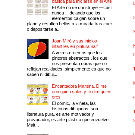
básica para iniciarse en el Arte
El Arte no se construye —casi
nunca— dejando que los
elementos caigan sobre un
plano y resulten bellos a la mirada tras caer
o depositarse a...
Joan Miró y sus inicios
infantiles en pintura naif
A veces creemos que los
pintores abstractos , los que
nos presentan obras que no
reflejan realidades, simplemente es que no
saben ni dibuj...
Encantadora Maitena. Dime
con quien sales y te diré quien
eres
El comic, la viñeta, las
historias dibujadas, son
literatura pura, es arte motivador y
provocador, es arte plástico que envuelve.
Mait...