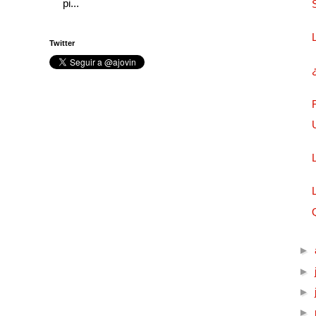
pi...
Twitter
►
►
►
►