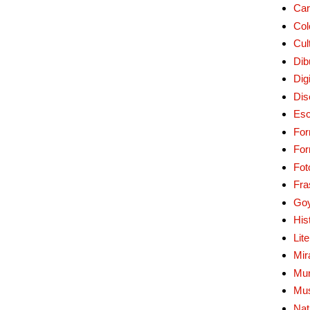
Car
Col
Cul
Dib
Digi
Dis
Esc
For
Fo
Fot
Fra
Go
His
Lit
Mir
Mur
Mu
Nat