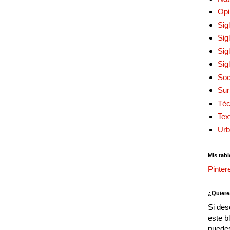
Opi
Sig
Sig
Sig
Sig
Soc
Sur
Téc
Tex
Urb
Mis tabl
Pinter
¿Quiere
Si des
este b
puedes