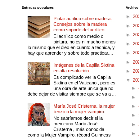
Entradas populares
Archivo
►
20
Pintar acrílico sobre madera.
Consejos sobre la madera
►
20
como soporte del acrílico
►
20
El acrílico como medio o
pintura, no es ni mucho menos
►
20
lo mismo que el óleo en cuanto a técnica, y
►
20
hay que aprender y sobre todo practicar....
►
20
Imágenes de la Capilla Sixtina
en alta resolución
►
20
Es complicado ver la Capilla
▼
20
Sixtina en el Vaticano , pero es
►
una obra de arte única que no
debe dejar de visitar siempre que se va a ...
►
María José Cristerna, la mujer
►
lienzo o la mujer vampiro
►
No sabríamos decir si la
mexicana María José
►
Cristerna , más conocida
►
como la Mujer Vampiro, récord Guinness