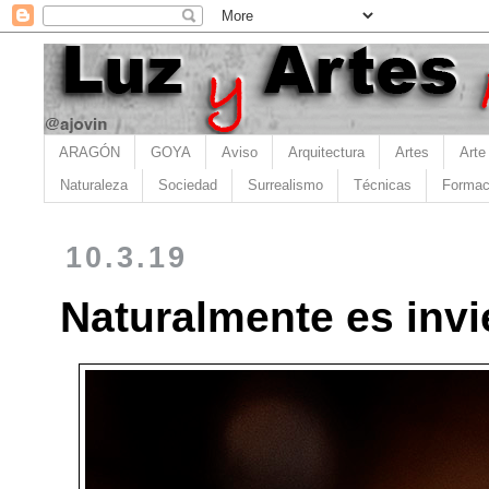
ARAGÓN
GOYA
Aviso
Arquitectura
Artes
Arte
Naturaleza
Sociedad
Surrealismo
Técnicas
Formac
10.3.19
Naturalmente es invi