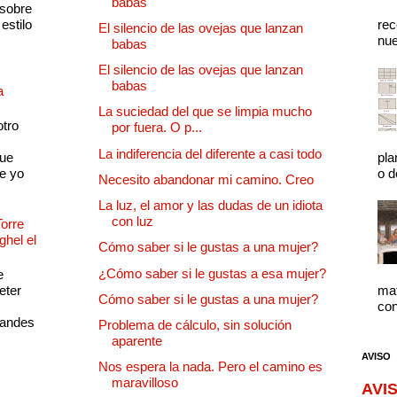
babas
 sobre
estilo
rec
El silencio de las ovejas que lanzan
nue
babas
El silencio de las ovejas que lanzan
babas
a
La suciedad del que se limpia mucho
otro
por fuera. O p...
La indiferencia del diferente a casi todo
que
pla
e yo
o d
Necesito abandonar mi camino. Creo
La luz, el amor y las dudas de un idiota
con luz
Torre
ghel el
Cómo saber si le gustas a una mujer?
¿Cómo saber si le gustas a esa mujer?
e
eter
mat
Cómo saber si le gustas a una mujer?
con
randes
Problema de cálculo, sin solución
aparente
AVISO
Nos espera la nada. Pero el camino es
maravilloso
AVIS