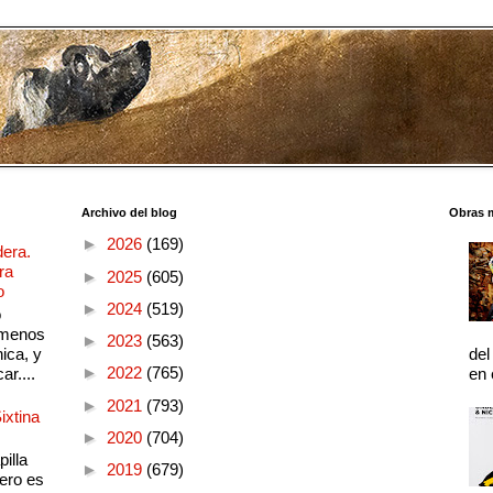
Archivo del blog
Obras 
►
2026
(169)
dera.
ra
►
2025
(605)
o
►
2024
(519)
o
 menos
►
2023
(563)
ica, y
del
►
2022
(765)
ar....
en 
►
2021
(793)
ixtina
►
2020
(704)
illa
►
2019
(679)
pero es