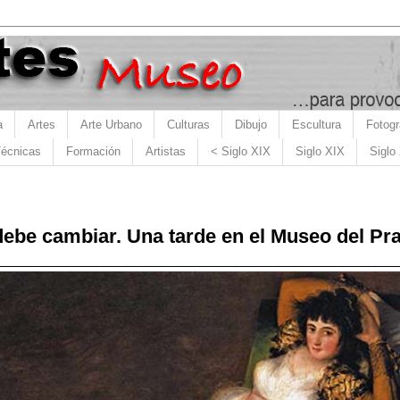
a
Artes
Arte Urbano
Culturas
Dibujo
Escultura
Fotogr
écnicas
Formación
Artistas
< Siglo XIX
Siglo XIX
Siglo
ebe cambiar. Una tarde en el Museo del Pr