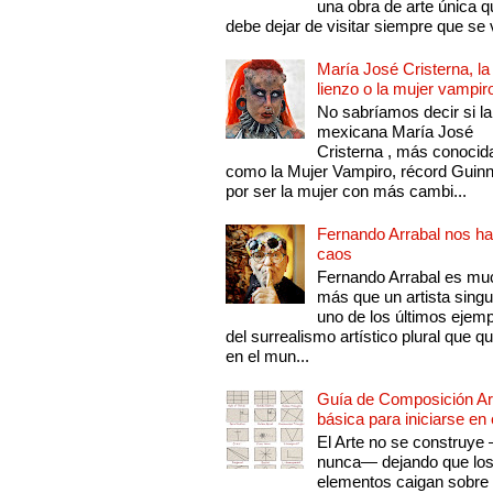
una obra de arte única q
debe dejar de visitar siempre que se v
María José Cristerna, la
lienzo o la mujer vampir
No sabríamos decir si la
mexicana María José
Cristerna , más conocid
como la Mujer Vampiro, récord Guin
por ser la mujer con más cambi...
Fernando Arrabal nos ha
caos
Fernando Arrabal es mu
más que un artista singu
uno de los últimos ejem
del surrealismo artístico plural que 
en el mun...
Guía de Composición Art
básica para iniciarse en 
El Arte no se construye
nunca— dejando que lo
elementos caigan sobre