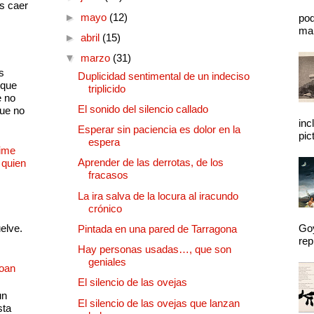
as caer
►
mayo
(12)
pod
mal
►
abril
(15)
▼
marzo
(31)
s
Duplicidad sentimental de un indeciso
 que
triplicido
e no
El sonido del silencio callado
que no
inc
Esperar sin paciencia es dolor en la
pic
espera
Dime
Aprender de las derrotas, de los
 quien
fracasos
La ira salva de la locura al iracundo
crónico
uelve.
Goy
Pintada en una pared de Tarragona
rep
Hay personas usadas…, que son
geniales
Joan
El silencio de las ovejas
un
El silencio de las ovejas que lanzan
sta