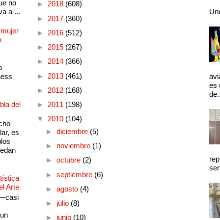
ue no
►
2018
(608)
a a ...
Und
►
2017
(360)
 mujer
►
2016
(512)
o
►
2015
(267)
►
2014
(366)
a
►
2013
(461)
ness
avi
es 
►
2012
(168)
de.
bla del
►
2011
(198)
▼
2010
(104)
cho
►
diciembre
(5)
lar, es
plos
►
noviembre
(1)
quedan
rep
►
octubre
(2)
sen
►
septiembre
(6)
ística
el Arte
►
agosto
(4)
 —casi
►
julio
(8)
s
 un
►
junio
(10)