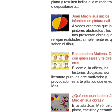
plano y resulten bellos a la mirada tr
o depositarse a...
Joan Miró y sus inicios
infantiles en pintura naif
A veces creemos que lo
pintores abstractos , los
nos presentan obras qu
reflejan realidades, simplemente es 
saben ni dibuj...
Encantadora Maitena. 
con quien sales y te diré
eres
El comic, la viñeta, las
historias dibujadas, son
literatura pura, es arte motivador y
provocador, es arte plástico que env
Mait...
¿Qué nos quería decir 
Miró en sus obras?
El artista Joan Miró fue 
pintor, escultor y cerami