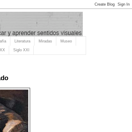
afía
Literatura
Miradas
Museo
 XX
Siglo XXI
ado