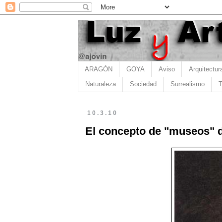
ARAGÓN
GOYA
Aviso
Arquitectur
Naturaleza
Sociedad
Surrealismo
T
10.3.10
El concepto de "museos" d