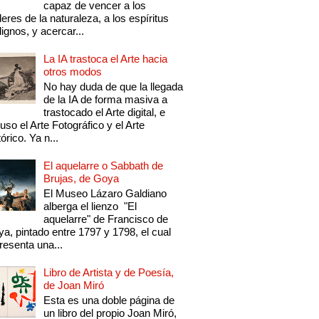
capaz de vencer a los
eres de la naturaleza, a los espíritus
ignos, y acercar...
La IA trastoca el Arte hacia
otros modos
No hay duda de que la llegada
de la IA de forma masiva a
trastocado el Arte digital, e
luso el Arte Fotográfico y el Arte
tórico. Ya n...
El aquelarre o Sabbath de
Brujas, de Goya
El Museo Lázaro Galdiano
alberga el lienzo "El
aquelarre" de Francisco de
a, pintado entre 1797 y 1798, el cual
resenta una...
Libro de Artista y de Poesía,
de Joan Miró
Esta es una doble página de
un libro del propio Joan Miró,