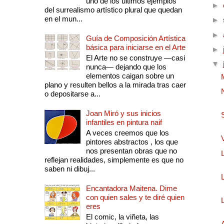
uno de los últimos ejemplos
►
del surrealismo artístico plural que quedan
en el mun...
►
►
Guía de Composición Artística
básica para iniciarse en el Arte
►
El Arte no se construye —casi
▼
nunca— dejando que los
elementos caigan sobre un
plano y resulten bellos a la mirada tras caer
o depositarse a...
Joan Miró y sus inicios
infantiles en pintura naif
A veces creemos que los
pintores abstractos , los que
nos presentan obras que no
reflejan realidades, simplemente es que no
saben ni dibuj...
Encantadora Maitena. Dime
con quien sales y te diré quien
eres
El comic, la viñeta, las