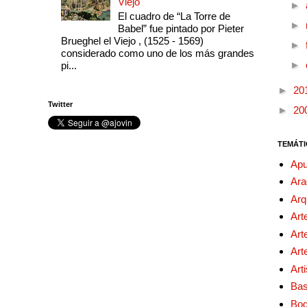
Viejo
►
El cuadro de “La Torre de
►
Babel” fue pintado por Pieter
Brueghel el Viejo , (1525 - 1569)
►
considerado como uno de los más grandes
►
pi...
►
20
Twitter
►
20
TEMÁTI
Apu
Ara
Arq
Art
Art
Art
Art
Bas
Bo