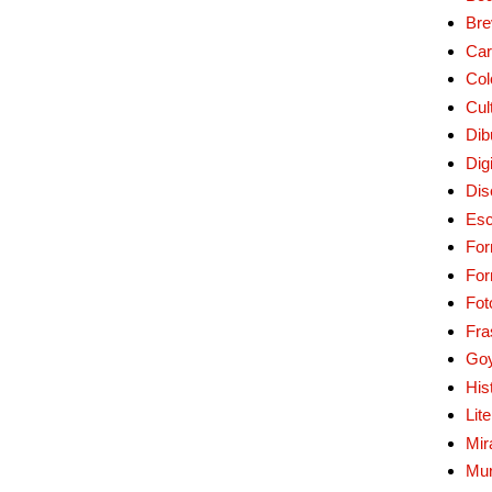
Bre
Car
Col
Cul
Dib
Digi
Dis
Esc
For
Fo
Fot
Fra
Go
His
Lit
Mir
Mur