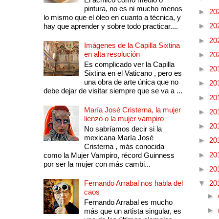
pintura, no es ni mucho menos
►
20
lo mismo que el óleo en cuanto a técnica, y
►
20
hay que aprender y sobre todo practicar....
►
20
Imágenes de la Capilla Sixtina
en alta resolución
►
20
Es complicado ver la Capilla
►
20
Sixtina en el Vaticano , pero es
una obra de arte única que no
►
20
debe dejar de visitar siempre que se va a ...
►
20
María José Cristerna, la mujer
►
20
lienzo o la mujer vampiro
►
20
No sabríamos decir si la
mexicana María José
►
20
Cristerna , más conocida
►
20
como la Mujer Vampiro, récord Guinness
por ser la mujer con más cambi...
►
20
Fernando Arrabal nos habla del
▼
20
caos
►
Fernando Arrabal es mucho
►
más que un artista singular, es