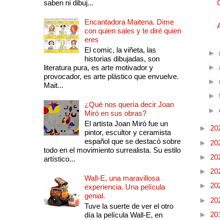
saben ni dibuj...
Encantadora Maitena. Dime
con quien sales y te diré quien
eres
El comic, la viñeta, las
►
historias dibujadas, son
►
literatura pura, es arte motivador y
provocador, es arte plástico que envuelve.
►
Mait...
►
¿Qué nos quería decir Joan
►
Miró en sus obras?
El artista Joan Miró fue un
►
20
pintor, escultor y ceramista
español que se destacó sobre
►
20
todo en el movimiento surrealista. Su estilo
►
20
artístico...
►
20
Wall-E, una maravillosa
►
20
experiencia. Una película
genial.
►
20
Tuve la suerte de ver el otro
►
20
día la película Wall-E, en