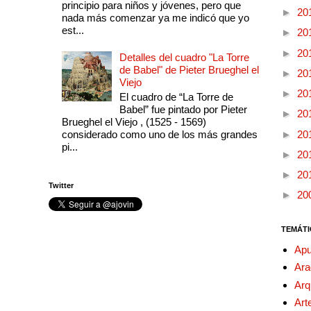
principio para niños y jóvenes, pero que
►
20
nada más comenzar ya me indicó que yo
est...
►
20
►
20
Detalles del cuadro "La Torre
de Babel" de Pieter Brueghel el
►
20
Viejo
►
20
El cuadro de “La Torre de
Babel” fue pintado por Pieter
►
20
Brueghel el Viejo , (1525 - 1569)
considerado como uno de los más grandes
►
20
pi...
►
20
►
20
Twitter
►
20
TEMÁTI
Apu
Ara
Arq
Art