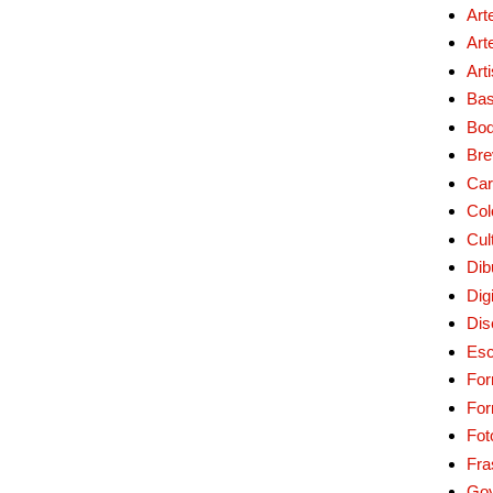
Art
Art
Art
Bas
Bo
Bre
Car
Col
Cul
Dib
Digi
Dis
Esc
For
Fo
Fot
Fra
Go