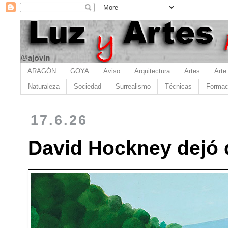
ARAGÓN
GOYA
Aviso
Arquitectura
Artes
Arte
Naturaleza
Sociedad
Surrealismo
Técnicas
Formac
17.6.26
David Hockney dejó d