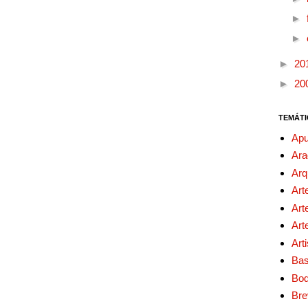
►
►
►
20
►
20
TEMÁTI
Apu
Ara
Arq
Art
Art
Art
Art
Bas
Bo
Bre