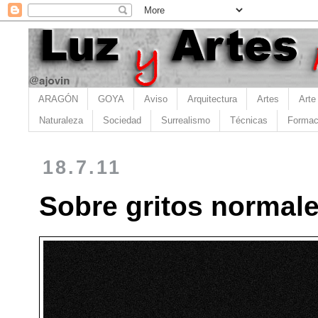
ARAGÓN
GOYA
Aviso
Arquitectura
Artes
Arte
Naturaleza
Sociedad
Surrealismo
Técnicas
Formac
18.7.11
Sobre gritos normale