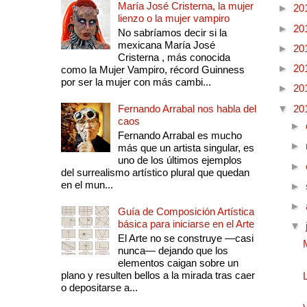
María José Cristerna, la mujer
►
20
lienzo o la mujer vampiro
►
20
No sabríamos decir si la
mexicana María José
►
20
Cristerna , más conocida
►
20
como la Mujer Vampiro, récord Guinness
por ser la mujer con más cambi...
►
20
Fernando Arrabal nos habla del
▼
20
caos
►
Fernando Arrabal es mucho
►
más que un artista singular, es
uno de los últimos ejemplos
►
del surrealismo artístico plural que quedan
en el mun...
►
►
Guía de Composición Artística
básica para iniciarse en el Arte
▼
El Arte no se construye —casi
nunca— dejando que los
elementos caigan sobre un
plano y resulten bellos a la mirada tras caer
o depositarse a...