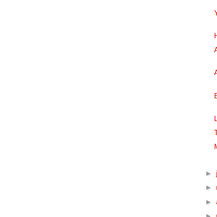
►
►
►
►