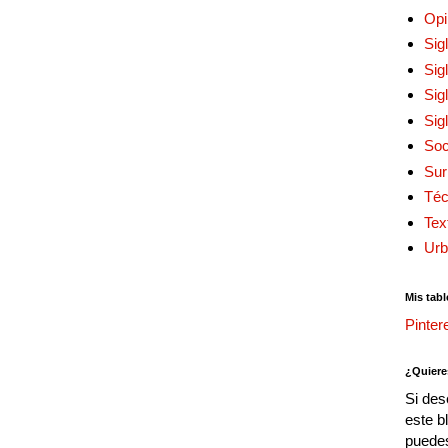
Opi
Sig
Sig
Sig
Sig
Soc
Sur
Téc
Tex
Urb
Mis tabl
Pinter
¿Quiere
Si des
este b
puedes