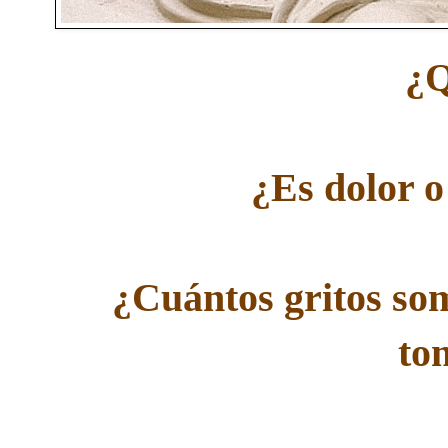
¿Q
¿Es dolor o
¿Cuántos gritos so
to