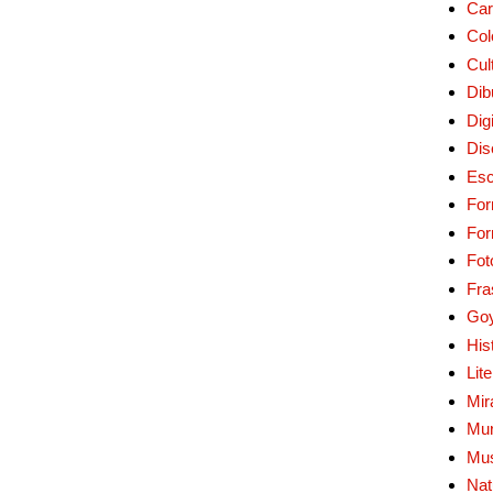
Car
Col
Cul
Dib
Digi
Dis
Esc
For
Fo
Fot
Fra
Go
His
Lit
Mir
Mur
Mu
Nat