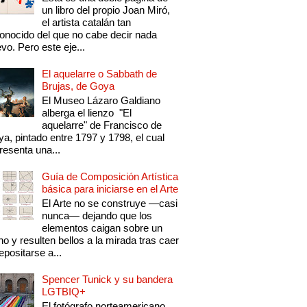
un libro del propio Joan Miró,
el artista catalán tan
onocido del que no cabe decir nada
vo. Pero este eje...
El aquelarre o Sabbath de
Brujas, de Goya
El Museo Lázaro Galdiano
alberga el lienzo "El
aquelarre" de Francisco de
a, pintado entre 1797 y 1798, el cual
resenta una...
Guía de Composición Artística
básica para iniciarse en el Arte
El Arte no se construye —casi
nunca— dejando que los
elementos caigan sobre un
no y resulten bellos a la mirada tras caer
epositarse a...
Spencer Tunick y su bandera
LGTBIQ+
El fotógrafo norteamericano