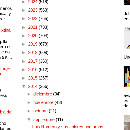
►
2024
(519)
o
 menos
►
2023
(563)
ica, y
del
►
2022
(765)
ar....
en 
►
2021
(793)
ixtina
►
2020
(704)
illa
►
2019
(679)
pero es
ue no
►
2018
(608)
a a ...
Und
►
2017
(360)
 mujer
►
2016
(512)
o
►
2015
(267)
▼
2014
(366)
a
►
diciembre
(34)
ness
avi
es 
►
noviembre
(48)
de.
►
octubre
(21)
bla del
▼
septiembre
(11)
cho
Luis Romero y sus colores nocturnos
lar, es