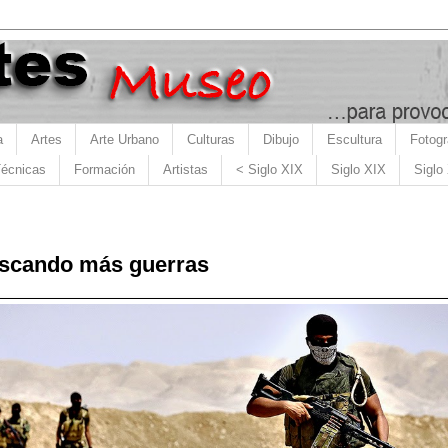
a
Artes
Arte Urbano
Culturas
Dibujo
Escultura
Fotogr
écnicas
Formación
Artistas
< Siglo XIX
Siglo XIX
Siglo
uscando más guerras