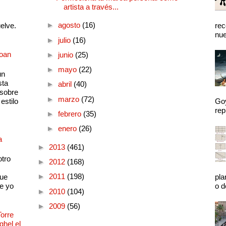
artista a través...
►
agosto
(16)
uelve.
rec
nue
►
julio
(16)
Joan
►
junio
(25)
►
mayo
(22)
un
sta
►
abril
(40)
 sobre
►
marzo
(72)
estilo
Goy
rep
►
febrero
(35)
►
enero
(26)
a
►
2013
(461)
otro
►
2012
(168)
►
2011
(198)
que
pla
e yo
o d
►
2010
(104)
►
2009
(56)
Torre
ghel el