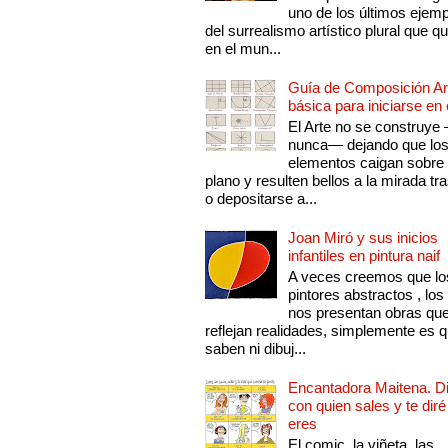
uno de los últimos ejem
del surrealismo artístico plural que 
en el mun...
Guía de Composición Art
básica para iniciarse en 
El Arte no se construye
nunca— dejando que lo
elementos caigan sobre
plano y resulten bellos a la mirada tr
o depositarse a...
Joan Miró y sus inicios
infantiles en pintura naif
A veces creemos que lo
pintores abstractos , los
nos presentan obras qu
reflejan realidades, simplemente es 
saben ni dibuj...
Encantadora Maitena. 
con quien sales y te diré
eres
El comic, la viñeta, las