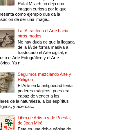
Rafal Milach no deja una
imagen curiosa por lo que
resenta como ejemplo que da la
sación de ser una image...
La IA trastoca el Arte hacia
otros modos
No hay duda de que la llegada
de la IA de forma masiva a
trastocado el Arte digital, e
luso el Arte Fotográfico y el Arte
tórico. Ya n...
Seguimos mezclando Arte y
Religión
El Arte en la antigüedad tenía
poderes mágicos, pues era
capaz de vencer a los
eres de la naturaleza, a los espíritus
ignos, y acercar...
Libro de Artista y de Poesía,
de Joan Miró
Esta es una doble página de