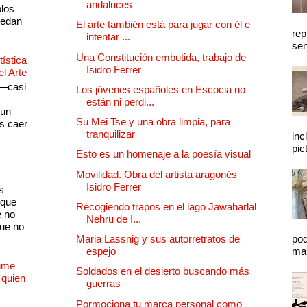
andaluces
plos
quedan
El arte también está para jugar con él e
rep
intentar ...
sen
Una Constitución embutida, trabajo de
ística
Isidro Ferrer
el Arte
 —casi
Los jóvenes españoles en Escocia no
s
están ni perdi...
 un
Su Mei Tse y una obra limpia, para
as caer
tranquilizar
inc
pic
Esto es un homenaje a la poesía visual
Movilidad. Obra del artista aragonés
Isidro Ferrer
s
 que
Recogiendo trapos en el lago Jawaharlal
e no
Nehru de I...
que no
Maria Lassnig y sus autorretratos de
pod
espejo
mal
Dime
Soldados en el desierto buscando más
 quien
guerras
Pormociona tu marca personal como