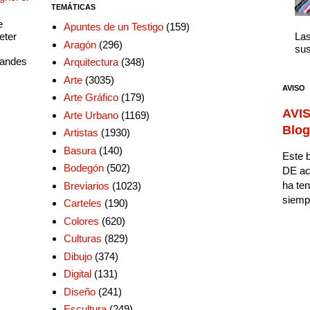
TEMÁTICAS
e
Apuntes de un Testigo
(159)
eter
Las
Aragón
(296)
sus
randes
Arquitectura
(348)
Arte
(3035)
AVISO
Arte Gráfico
(179)
AVIS
Arte Urbano
(1169)
Blog
Artistas
(1930)
Basura
(140)
Este b
Bodegón
(502)
DE ac
ha ten
Breviarios
(1023)
siempr
Carteles
(190)
Colores
(620)
Culturas
(829)
Dibujo
(374)
Digital
(131)
Diseño
(241)
Escultura
(249)