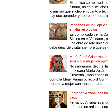
El acrílico como medio 
pintura, no es ni mucho
lo mismo que el óleo en cuanto a técn
hay que aprender y sobre todo practic
Imágenes de la Capilla S
en alta resolución
Es complicado ver la Cap
Sixtina en el Vaticano , 
una obra de arte única q
debe dejar de visitar siempre que se v
María José Cristerna, la
lienzo o la mujer vampir
No sabríamos decir si la
mexicana María José
Cristerna , más conocid
como la Mujer Vampiro, récord Guin
por ser la mujer con más cambi...
Fernando Arrabal nos ha
caos
Fernando Arrabal es mu
más que un artista singu