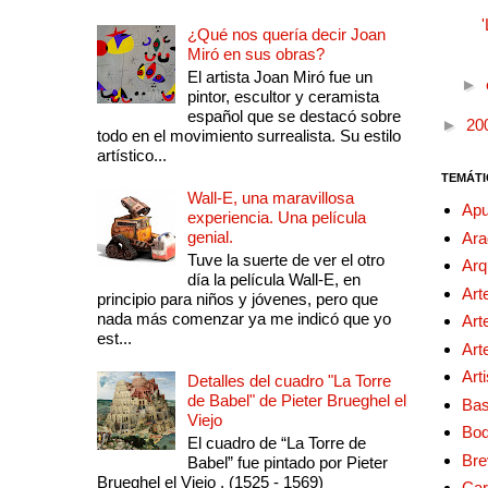
¿Qué nos quería decir Joan
Miró en sus obras?
El artista Joan Miró fue un
►
pintor, escultor y ceramista
español que se destacó sobre
►
20
todo en el movimiento surrealista. Su estilo
artístico...
TEMÁTI
Wall-E, una maravillosa
Apu
experiencia. Una película
genial.
Ara
Tuve la suerte de ver el otro
Arq
día la película Wall-E, en
Art
principio para niños y jóvenes, pero que
nada más comenzar ya me indicó que yo
Art
est...
Art
Art
Detalles del cuadro "La Torre
de Babel" de Pieter Brueghel el
Bas
Viejo
Bo
El cuadro de “La Torre de
Bre
Babel” fue pintado por Pieter
Brueghel el Viejo , (1525 - 1569)
Car