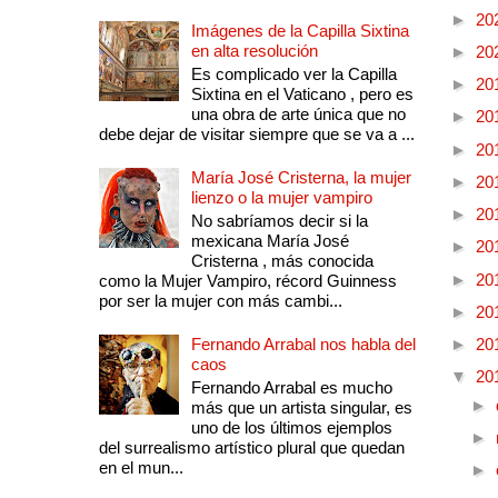
►
20
Imágenes de la Capilla Sixtina
en alta resolución
►
20
Es complicado ver la Capilla
►
20
Sixtina en el Vaticano , pero es
una obra de arte única que no
►
20
debe dejar de visitar siempre que se va a ...
►
20
María José Cristerna, la mujer
►
20
lienzo o la mujer vampiro
►
20
No sabríamos decir si la
mexicana María José
►
20
Cristerna , más conocida
►
20
como la Mujer Vampiro, récord Guinness
por ser la mujer con más cambi...
►
20
Fernando Arrabal nos habla del
►
20
caos
▼
20
Fernando Arrabal es mucho
►
más que un artista singular, es
uno de los últimos ejemplos
►
del surrealismo artístico plural que quedan
en el mun...
►