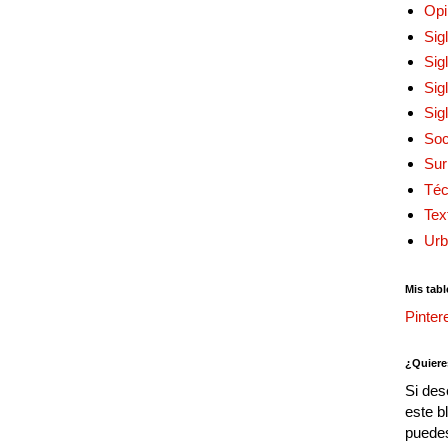
Opi
Sig
Sig
Sig
Sig
Soc
Sur
Téc
Tex
Urb
Mis tabl
Pinter
¿Quiere
Si des
este b
puedes