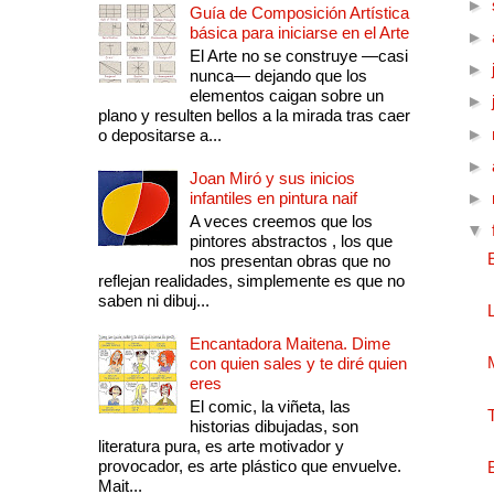
►
Guía de Composición Artística
básica para iniciarse en el Arte
►
El Arte no se construye —casi
►
nunca— dejando que los
elementos caigan sobre un
►
plano y resulten bellos a la mirada tras caer
►
o depositarse a...
►
Joan Miró y sus inicios
infantiles en pintura naif
►
A veces creemos que los
▼
pintores abstractos , los que
nos presentan obras que no
reflejan realidades, simplemente es que no
saben ni dibuj...
Encantadora Maitena. Dime
con quien sales y te diré quien
eres
El comic, la viñeta, las
historias dibujadas, son
literatura pura, es arte motivador y
provocador, es arte plástico que envuelve.
Mait...