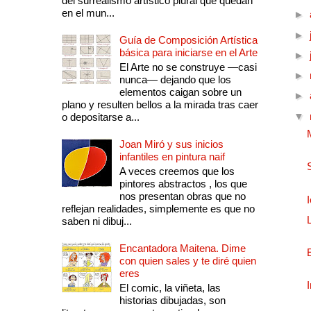
del surrealismo artístico plural que quedan
en el mun...
►
►
Guía de Composición Artística
básica para iniciarse en el Arte
►
El Arte no se construye —casi
►
nunca— dejando que los
elementos caigan sobre un
►
plano y resulten bellos a la mirada tras caer
▼
o depositarse a...
Joan Miró y sus inicios
infantiles en pintura naif
A veces creemos que los
pintores abstractos , los que
nos presentan obras que no
reflejan realidades, simplemente es que no
saben ni dibuj...
Encantadora Maitena. Dime
con quien sales y te diré quien
eres
El comic, la viñeta, las
historias dibujadas, son