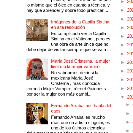
►
20
lo mismo que el óleo en cuanto a técnica, y
►
20
hay que aprender y sobre todo practicar....
►
20
Imágenes de la Capilla Sixtina
en alta resolución
►
20
Es complicado ver la Capilla
►
20
Sixtina en el Vaticano , pero es
una obra de arte única que no
►
20
debe dejar de visitar siempre que se va a ...
►
20
María José Cristerna, la mujer
►
20
lienzo o la mujer vampiro
►
20
No sabríamos decir si la
mexicana María José
►
20
Cristerna , más conocida
►
20
como la Mujer Vampiro, récord Guinness
por ser la mujer con más cambi...
▼
20
►
Fernando Arrabal nos habla del
caos
►
Fernando Arrabal es mucho
►
más que un artista singular, es
uno de los últimos ejemplos
►