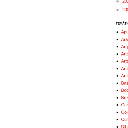
►
20
►
20
TEMÁTI
Apu
Ara
Arq
Art
Art
Art
Art
Bas
Bo
Bre
Car
Col
Cul
Dib