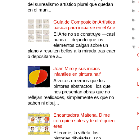
►
del surrealismo artístico plural que quedan
en el mun...
►
►
Guía de Composición Artística
básica para iniciarse en el Arte
►
El Arte no se construye —casi
►
nunca— dejando que los
elementos caigan sobre un
▼
plano y resulten bellos a la mirada tras caer
o depositarse a...
Joan Miró y sus inicios
infantiles en pintura naif
A veces creemos que los
pintores abstractos , los que
nos presentan obras que no
reflejan realidades, simplemente es que no
saben ni dibuj...
Encantadora Maitena. Dime
con quien sales y te diré quien
eres
El comic, la viñeta, las
historias dibujadas, son