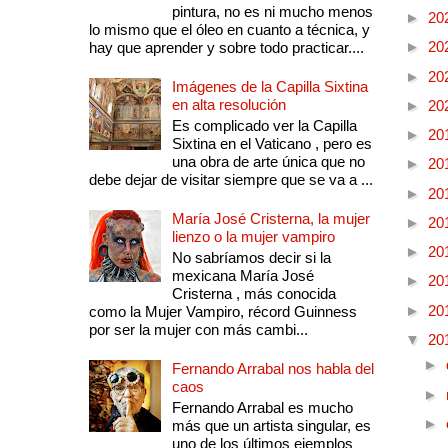
pintura, no es ni mucho menos
►
20
lo mismo que el óleo en cuanto a técnica, y
►
20
hay que aprender y sobre todo practicar....
►
20
Imágenes de la Capilla Sixtina
en alta resolución
►
20
Es complicado ver la Capilla
►
20
Sixtina en el Vaticano , pero es
una obra de arte única que no
►
20
debe dejar de visitar siempre que se va a ...
►
20
María José Cristerna, la mujer
►
20
lienzo o la mujer vampiro
►
20
No sabríamos decir si la
mexicana María José
►
20
Cristerna , más conocida
►
20
como la Mujer Vampiro, récord Guinness
por ser la mujer con más cambi...
▼
20
►
Fernando Arrabal nos habla del
caos
►
Fernando Arrabal es mucho
►
más que un artista singular, es
uno de los últimos ejemplos