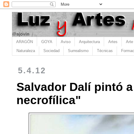
ARAGÓN
GOYA
Aviso
Arquitectura
Artes
Arte
Naturaleza
Sociedad
Surrealismo
Técnicas
Formac
5.4.12
Salvador Dalí pintó 
necrofílica"