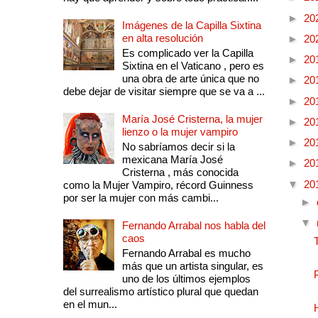
►
20
Imágenes de la Capilla Sixtina
en alta resolución
►
20
Es complicado ver la Capilla
►
20
Sixtina en el Vaticano , pero es
una obra de arte única que no
►
20
debe dejar de visitar siempre que se va a ...
►
20
María José Cristerna, la mujer
►
20
lienzo o la mujer vampiro
►
20
No sabríamos decir si la
mexicana María José
►
20
Cristerna , más conocida
▼
20
como la Mujer Vampiro, récord Guinness
por ser la mujer con más cambi...
►
▼
Fernando Arrabal nos habla del
caos
Fernando Arrabal es mucho
más que un artista singular, es
uno de los últimos ejemplos
del surrealismo artístico plural que quedan
en el mun...