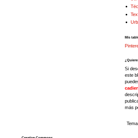
Téc
Tex
Urb
Mis tabl
Pinter
¿Quiere
Si des
este b
puedes
cadie
descri
public
más p
Tema 
Creative Commons