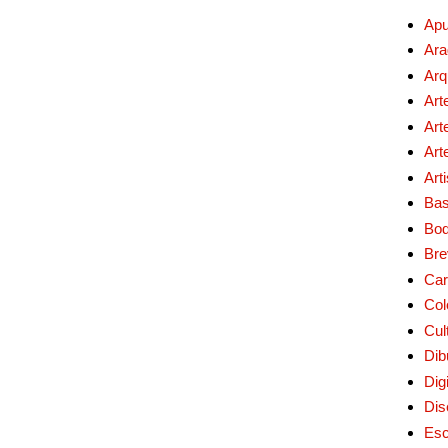
Apu
Ara
Arq
Art
Art
Art
Art
Bas
Bo
Bre
Car
Col
Cul
Dib
Digi
Dis
Esc