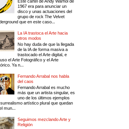
Este cartel de Andy Warhol de
1967 era para anunciar un
disco y unas actuaciones del
grupo de rock The Velvet
erground que en este caso...
La IA trastoca el Arte hacia
otros modos
No hay duda de que la llegada
de la IA de forma masiva a
trastocado el Arte digital, e
luso el Arte Fotográfico y el Arte
tórico. Ya n...
Fernando Arrabal nos habla
del caos
Fernando Arrabal es mucho
más que un artista singular, es
uno de los últimos ejemplos
 surrealismo artístico plural que quedan
el mun...
Seguimos mezclando Arte y
Religión