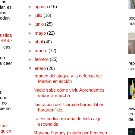
cho
►
agosto
(16)
lar, es
plos
►
julio
(16)
quedan
pod
mal
►
junio
(25)
►
mayo
(22)
ística
el Arte
►
abril
(40)
 —casi
►
marzo
(72)
s
 un
►
febrero
(35)
as caer
rep
▼
enero
(26)
sen
Imagen del ataque y la defensa del
Madrid en acción
Nadie sabe cómo vivir. Aprendemos
s
sobre la marcha
 que
e no
Ilustración del "Libro de horas. Liber
que no
avi
horarum" de...
es 
La escondida miseria de India algo
de.
escondida
Dime
 quien
Mariano Fortuny pintado por Federico