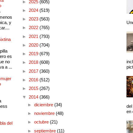
ra
►
2025
(605)
o
►
2024
(519)
o
 menos
►
2023
(563)
ica, y
Und
►
2022
(765)
ar....
►
2021
(793)
ixtina
►
2020
(704)
illa
►
2019
(679)
pero es
ue no
inc
►
2018
(608)
a a ...
pic
►
2017
(360)
 mujer
►
2016
(512)
o
►
2015
(267)
▼
2014
(366)
a
►
diciembre
(34)
ness
del
en 
►
noviembre
(48)
►
octubre
(21)
bla del
►
septiembre
(11)