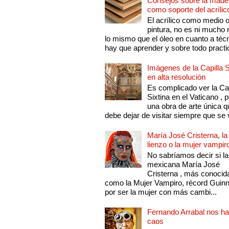
Consejos sobre la made
como soporte del acrílic
El acrílico como medio 
pintura, no es ni mucho
lo mismo que el óleo en cuanto a técn
hay que aprender y sobre todo practic
Imágenes de la Capilla S
en alta resolución
Es complicado ver la Cap
Sixtina en el Vaticano , 
una obra de arte única q
debe dejar de visitar siempre que se v
María José Cristerna, la
lienzo o la mujer vampir
No sabríamos decir si la
mexicana María José
Cristerna , más conocid
como la Mujer Vampiro, récord Guin
por ser la mujer con más cambi...
Fernando Arrabal nos ha
caos