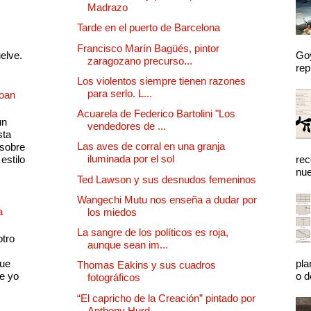
Madrazo
Tarde en el puerto de Barcelona
Francisco Marín Bagüés, pintor
uelve.
Goy
zaragozano precurso...
rep
Los violentos siempre tienen razones
para serlo. L...
Joan
Acuarela de Federico Bartolini "Los
un
vendedores de ...
sta
Las aves de corral en una granja
 sobre
iluminada por el sol
estilo
rec
nue
Ted Lawson y sus desnudos femeninos
Wangechi Mutu nos enseña a dudar por
a
los miedos
La sangre de los políticos es roja,
otro
aunque sean im...
que
pla
Thomas Eakins y sus cuadros
e yo
o d
fotográficos
“El capricho de la Creación” pintado por
Anthony Hurd