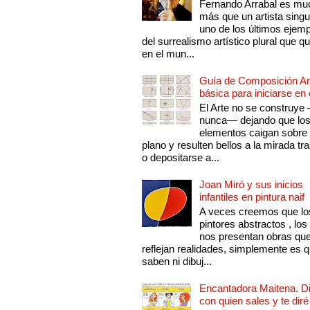
Fernando Arrabal es mu
más que un artista singu
uno de los últimos ejem
del surrealismo artístico plural que 
en el mun...
Guía de Composición Art
básica para iniciarse en 
El Arte no se construye
nunca— dejando que lo
elementos caigan sobre
plano y resulten bellos a la mirada tr
o depositarse a...
Joan Miró y sus inicios
infantiles en pintura naif
A veces creemos que lo
pintores abstractos , los
nos presentan obras qu
reflejan realidades, simplemente es 
saben ni dibuj...
Encantadora Maitena. 
con quien sales y te diré