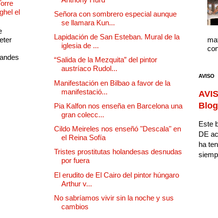
Torre
ghel el
Señora con sombrero especial aunque
se llamara Kun...
e
Lapidación de San Esteban. Mural de la
eter
mat
iglesia de ...
con
randes
“Salida de la Mezquita” del pintor
austríaco Rudol...
AVISO
Manifestación en Bilbao a favor de la
manifestació...
AVIS
Blog
Pia Kalfon nos enseña en Barcelona una
gran colecc...
Este b
Cildo Meireles nos enseñó "Descala" en
DE ac
el Reina Sofía
ha ten
Tristes prostitutas holandesas desnudas
siempr
por fuera
El erudito de El Cairo del pintor húngaro
Arthur v...
No sabríamos vivir sin la noche y sus
cambios