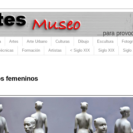
a
Artes
Arte Urbano
Culturas
Dibujo
Escultura
Fotogr
écnicas
Formación
Artistas
< Siglo XIX
Siglo XIX
Siglo
os femeninos