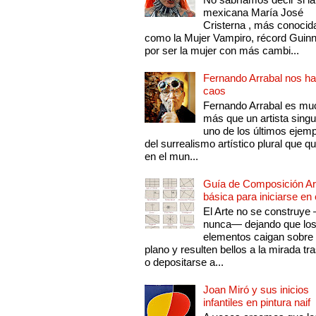
mexicana María José
Cristerna , más conocid
como la Mujer Vampiro, récord Guin
por ser la mujer con más cambi...
Fernando Arrabal nos ha
caos
Fernando Arrabal es mu
más que un artista singu
uno de los últimos ejem
del surrealismo artístico plural que 
en el mun...
Guía de Composición Art
básica para iniciarse en 
El Arte no se construye
nunca— dejando que lo
elementos caigan sobre
plano y resulten bellos a la mirada tr
o depositarse a...
Joan Miró y sus inicios
infantiles en pintura naif