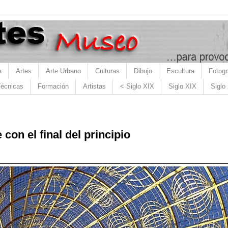
a
Artes
Arte Urbano
Culturas
Dibujo
Escultura
Fotogr
écnicas
Formación
Artistas
< Siglo XIX
Siglo XIX
Siglo
 con el final del principio