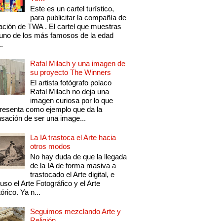
Este es un cartel turístico,
para publicitar la compañía de
ación de TWA . El cartel que muestras
uno de los más famosos de la edad
..
Rafal Milach y una imagen de
su proyecto The Winners
El artista fotógrafo polaco
Rafal Milach no deja una
imagen curiosa por lo que
resenta como ejemplo que da la
sación de ser una image...
La IA trastoca el Arte hacia
otros modos
No hay duda de que la llegada
de la IA de forma masiva a
trastocado el Arte digital, e
luso el Arte Fotográfico y el Arte
tórico. Ya n...
Seguimos mezclando Arte y
Religión