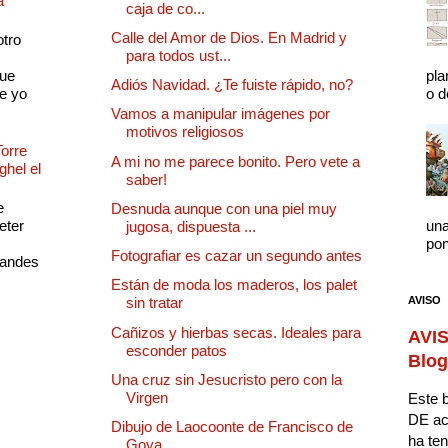
a
caja de co...
Calle del Amor de Dios. En Madrid y
otro
para todos ust...
que
pla
Adiós Navidad. ¿Te fuiste rápido, no?
e yo
o d
Vamos a manipular imágenes por
motivos religiosos
Torre
A mi no me parece bonito. Pero vete a
ghel el
saber!
e
Desnuda aunque con una piel muy
eter
una
jugosa, dispuesta ...
pon
Fotografiar es cazar un segundo antes
randes
Están de moda los maderos, los palet
AVISO
sin tratar
Cañizos y hierbas secas. Ideales para
AVIS
esconder patos
Blog
Una cruz sin Jesucristo pero con la
Virgen
Este b
DE ac
Dibujo de Laocoonte de Francisco de
ha ten
Goya