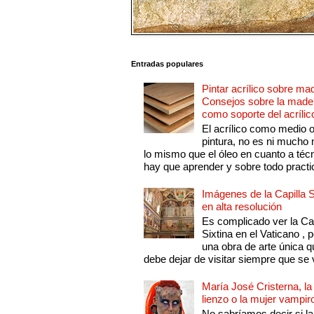
Entradas populares
Pintar acrílico sobre ma
Consejos sobre la made
como soporte del acrílic
El acrílico como medio 
pintura, no es ni mucho
lo mismo que el óleo en cuanto a técn
hay que aprender y sobre todo practic
Imágenes de la Capilla S
en alta resolución
Es complicado ver la Cap
Sixtina en el Vaticano , 
una obra de arte única q
debe dejar de visitar siempre que se v
María José Cristerna, la
lienzo o la mujer vampir
No sabríamos decir si la