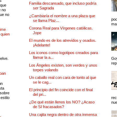
s
Familia descansado, que incluso podría
 que
ser Sagrada
e no
que no
¿Cambiaría el nombre a una plaza que
pod
se llama Plaz...
mal
Corona Real para Vírgenes católicas.
Dime
Jope
 quien
El mundo es de los atrevidos y osados.
¡Adelante!
Los iconos como logotipos creados para
llamar la a...
uelve.
Goy
rep
Los Ángeles existen, son verdes y unos
torpes volando
Joan
Un caballo real con cara de tonto al que
se le cag...
un
sta
El principio del fin coincide con el final
 sobre
del pri...
estilo
rec
¿De qué están llenos los NO? ¿Acaso
nue
de SI fracasados?
Una cajita negra dentro de otra inmensa