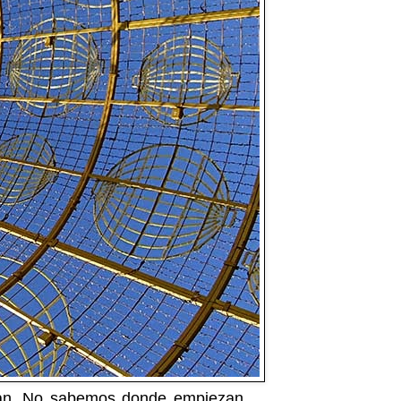
odean. No sabemos donde empiezan,