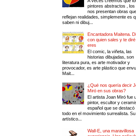
A veces creemos que lo
pintores abstractos , los
nos presentan obras qu
reflejan realidades, simplemente es 
saben ni dibuj...
Encantadora Maitena. 
con quien sales y te diré
eres
El comic, la viñeta, las
historias dibujadas, son
literatura pura, es arte motivador y
provocador, es arte plástico que env
Mait...
¿Qué nos quería decir 
Miró en sus obras?
El artista Joan Miró fue 
pintor, escultor y cerami
español que se destacó
todo en el movimiento surrealista. Su 
artístico...
Wall-E, una maravillosa