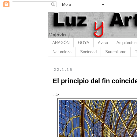
ARAGÓN
GOYA
Aviso
Arquitectur
Naturaleza
Sociedad
Surrealismo
T
22.1.15
El principio del fin coincide
-->