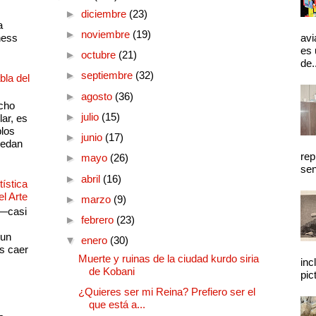
►
diciembre
(23)
a
►
noviembre
(19)
ness
avi
es 
►
octubre
(21)
de.
►
septiembre
(32)
bla del
►
agosto
(36)
cho
►
julio
(15)
lar, es
plos
►
junio
(17)
quedan
rep
►
mayo
(26)
sen
►
abril
(16)
ística
el Arte
►
marzo
(9)
 —casi
►
febrero
(23)
s
 un
▼
enero
(30)
as caer
Muerte y ruinas de la ciudad kurdo siria
inc
de Kobani
pic
¿Quieres ser mi Reina? Prefiero ser el
que está a...