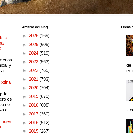
Archivo del blog
Obras 
►
2026
(169)
dera.
ra
►
2025
(605)
o
►
2024
(519)
o
 menos
►
2023
(563)
ica, y
del
►
2022
(765)
ar....
en 
►
2021
(793)
ixtina
►
2020
(704)
illa
►
2019
(679)
pero es
ue no
►
2018
(608)
a a ...
Und
►
2017
(360)
 mujer
►
2016
(512)
o
▼
2015
(267)