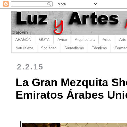
ARAGÓN
GOYA
Aviso
Arquitectura
Artes
Arte
Naturaleza
Sociedad
Surrealismo
Técnicas
Formac
2.2.15
La Gran Mezquita Sh
Emiratos Árabes Un