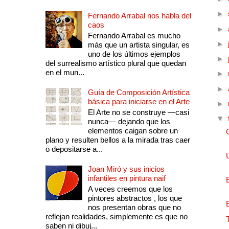
►
Fernando Arrabal nos habla del
caos
►
Fernando Arrabal es mucho
►
más que un artista singular, es
uno de los últimos ejemplos
►
del surrealismo artístico plural que quedan
en el mun...
►
►
Guía de Composición Artística
básica para iniciarse en el Arte
►
El Arte no se construye —casi
▼
nunca— dejando que los
elementos caigan sobre un
plano y resulten bellos a la mirada tras caer
o depositarse a...
Joan Miró y sus inicios
infantiles en pintura naif
A veces creemos que los
pintores abstractos , los que
nos presentan obras que no
reflejan realidades, simplemente es que no
saben ni dibuj...