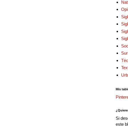
Nat
Opi
Sig
Sig
Sig
Sig
Soc
Sur
Téc
Tex
Urb
Mis tabl
Pinter
¿Quiere
Si des
este b