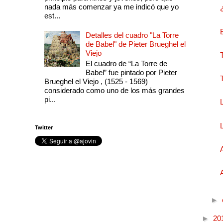
nada más comenzar ya me indicó que yo
est...
Detalles del cuadro "La Torre
de Babel" de Pieter Brueghel el
Viejo
El cuadro de “La Torre de
Babel” fue pintado por Pieter
Brueghel el Viejo , (1525 - 1569)
considerado como uno de los más grandes
pi...
Twitter
►
►
20