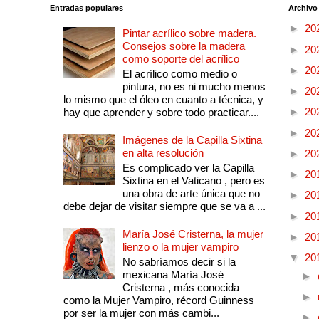
Entradas populares
Archivo
►
20
Pintar acrílico sobre madera.
Consejos sobre la madera
►
20
como soporte del acrílico
►
20
El acrílico como medio o
pintura, no es ni mucho menos
►
20
lo mismo que el óleo en cuanto a técnica, y
►
20
hay que aprender y sobre todo practicar....
►
20
Imágenes de la Capilla Sixtina
en alta resolución
►
20
Es complicado ver la Capilla
►
20
Sixtina en el Vaticano , pero es
una obra de arte única que no
►
20
debe dejar de visitar siempre que se va a ...
►
20
María José Cristerna, la mujer
►
20
lienzo o la mujer vampiro
▼
20
No sabríamos decir si la
mexicana María José
►
Cristerna , más conocida
►
como la Mujer Vampiro, récord Guinness
por ser la mujer con más cambi...
►