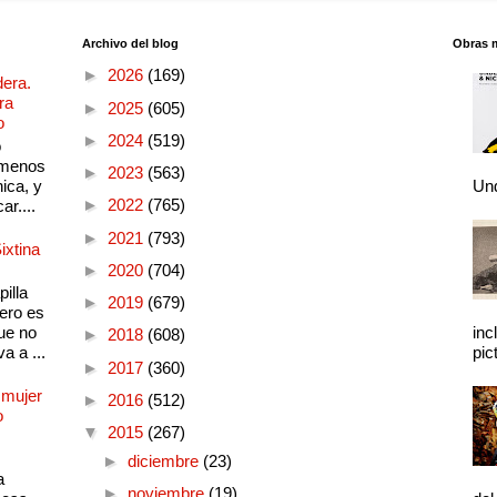
Archivo del blog
Obras 
►
2026
(169)
dera.
ra
►
2025
(605)
o
►
2024
(519)
o
 menos
►
2023
(563)
ica, y
Und
►
2022
(765)
ar....
►
2021
(793)
ixtina
►
2020
(704)
illa
►
2019
(679)
pero es
ue no
inc
►
2018
(608)
a a ...
pic
►
2017
(360)
 mujer
►
2016
(512)
o
▼
2015
(267)
►
diciembre
(23)
a
►
noviembre
(19)