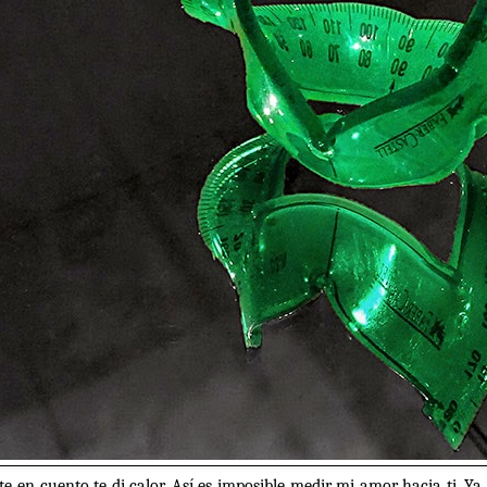
te en cuento te di calor. Así es imposible medir mi amor hacia ti. Ya