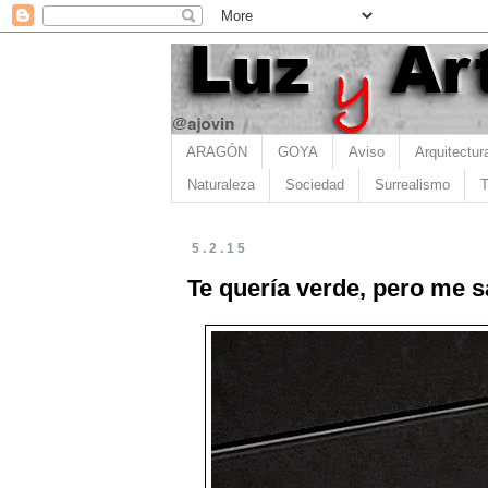
ARAGÓN
GOYA
Aviso
Arquitectur
Naturaleza
Sociedad
Surrealismo
T
5.2.15
Te quería verde, pero me 