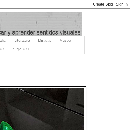
afía
Literatura
Miradas
Museo
 XX
Siglo XXI