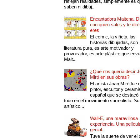
reflejan realidades, simplemente es 
saben ni dibuj...
Encantadora Maitena. 
con quien sales y te diré
eres
El comic, la viñeta, las
historias dibujadas, son
literatura pura, es arte motivador y
provocador, es arte plástico que env
Mait...
¿Qué nos quería decir 
Miró en sus obras?
El artista Joan Miró fue 
pintor, escultor y cerami
español que se destacó
todo en el movimiento surrealista. Su 
artístico...
Wall-E, una maravillosa
experiencia. Una películ
genial.
Tuve la suerte de ver el 