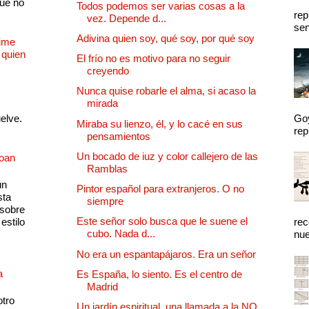
que no
Todos podemos ser varias cosas a la
rep
vez. Depende d...
sen
Adivina quien soy, qué soy, por qué soy
Dime
 quien
El frío no es motivo para no seguir
creyendo
Nunca quise robarle el alma, si acaso la
mirada
uelve.
Goy
Miraba su lienzo, él, y lo cacé en sus
rep
pensamientos
Un bocado de iuz y color callejero de las
Joan
Ramblas
un
Pintor español para extranjeros. O no
sta
siempre
 sobre
Este señor solo busca que le suene el
estilo
rec
cubo. Nada d...
nue
No era un espantapájaros. Era un señor
a
Es España, lo siento. Es el centro de
Madrid
otro
Un jardín espiritual, una llamada a la NO