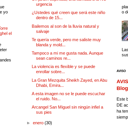
urgencia
que
pla
e yo
o d
¿Ustedes qué creen que será este niño
dentro de 15...
Bailemos al son de la lluvia natural y
Torre
salvaje
ghel el
Te quería verde, pero me saliste muy
e
blanda y mold...
eter
Las
Tampoco a mi me gusta nada. Aunque
sus
sean caminos re...
randes
La violencia es flexible y se puede
AVISO
enrollar sobre...
La Gran Mezquita Sheikh Zayed, en Abu
AVIS
Dhabi, Emira...
Blog
A esta imagen no se le puede escuchar
el ruido. No...
Este b
DE ac
Arcangel San Miguel sin ningún infiel a
ha ten
sus pies
siempr
►
enero
(30)