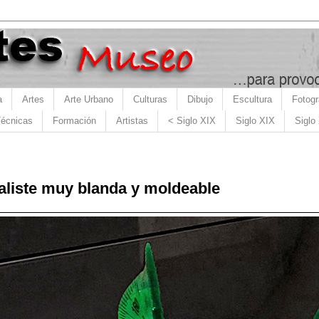
a
Artes
Arte Urbano
Culturas
Dibujo
Escultura
Fotogr
écnicas
Formación
Artistas
< Siglo XIX
Siglo XIX
Siglo
saliste muy blanda y moldeable