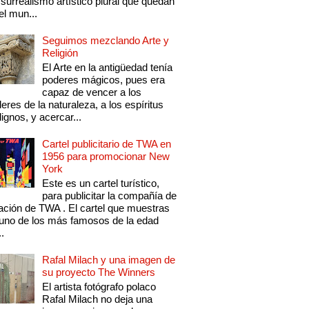
 surrealismo artístico plural que quedan
el mun...
Seguimos mezclando Arte y
Religión
El Arte en la antigüedad tenía
poderes mágicos, pues era
capaz de vencer a los
eres de la naturaleza, a los espíritus
ignos, y acercar...
Cartel publicitario de TWA en
1956 para promocionar New
York
Este es un cartel turístico,
para publicitar la compañía de
ación de TWA . El cartel que muestras
uno de los más famosos de la edad
..
Rafal Milach y una imagen de
su proyecto The Winners
El artista fotógrafo polaco
Rafal Milach no deja una