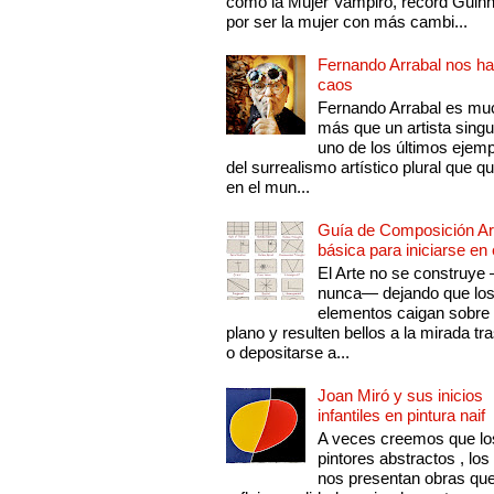
como la Mujer Vampiro, récord Guin
por ser la mujer con más cambi...
Fernando Arrabal nos ha
caos
Fernando Arrabal es mu
más que un artista singu
uno de los últimos ejem
del surrealismo artístico plural que 
en el mun...
Guía de Composición Art
básica para iniciarse en 
El Arte no se construye
nunca— dejando que lo
elementos caigan sobre
plano y resulten bellos a la mirada tr
o depositarse a...
Joan Miró y sus inicios
infantiles en pintura naif
A veces creemos que lo
pintores abstractos , los
nos presentan obras qu