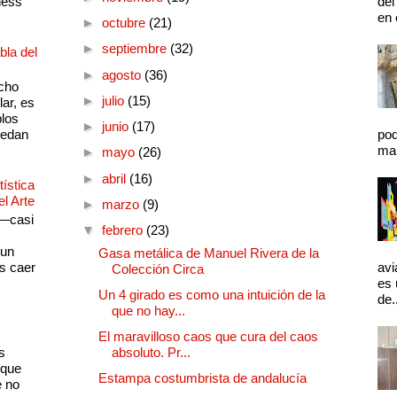
ness
del
en 
►
octubre
(21)
►
septiembre
(32)
bla del
►
agosto
(36)
cho
►
julio
(15)
lar, es
plos
►
junio
(17)
quedan
pod
mal
►
mayo
(26)
►
abril
(16)
ística
el Arte
►
marzo
(9)
 —casi
▼
febrero
(23)
s
 un
Gasa metálica de Manuel Rivera de la
as caer
avi
Colección Circa
es 
Un 4 girado es como una intuición de la
de.
que no hay...
El maravilloso caos que cura del caos
s
absoluto. Pr...
 que
Estampa costumbrista de andalucía
e no