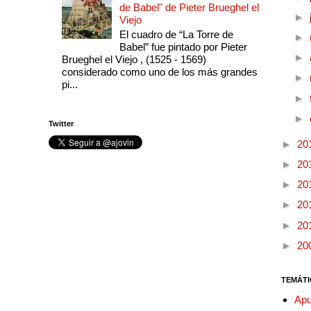
de Babel" de Pieter Brueghel el
►
Viejo
El cuadro de “La Torre de
►
Babel” fue pintado por Pieter
►
Brueghel el Viejo , (1525 - 1569)
considerado como uno de los más grandes
►
pi...
►
►
Twitter
►
20
►
20
►
20
►
20
►
20
►
20
TEMÁTI
Apu