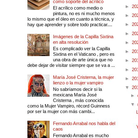
como soporte del acrílico
►
20
El acrílico como medio o
pintura, no es ni mucho menos
►
20
lo mismo que el óleo en cuanto a técnica, y
►
20
hay que aprender y sobre todo practicar....
►
20
Imágenes de la Capilla Sixtina
en alta resolución
►
20
Es complicado ver la Capilla
►
20
Sixtina en el Vaticano , pero es
una obra de arte única que no
►
20
debe dejar de visitar siempre que se va a ...
►
20
María José Cristerna, la mujer
►
20
lienzo o la mujer vampiro
▼
20
No sabríamos decir si la
mexicana María José
►
Cristerna , más conocida
▼
como la Mujer Vampiro, récord Guinness
por ser la mujer con más cambi...
Fernando Arrabal nos habla del
caos
Fernando Arrabal es mucho