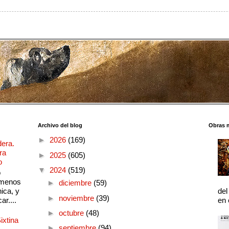
Archivo del blog
Obras 
►
2026
(169)
dera.
ra
►
2025
(605)
o
▼
2024
(519)
o
 menos
►
diciembre
(59)
ica, y
del
►
noviembre
(39)
ar....
en 
►
octubre
(48)
ixtina
►
septiembre
(94)