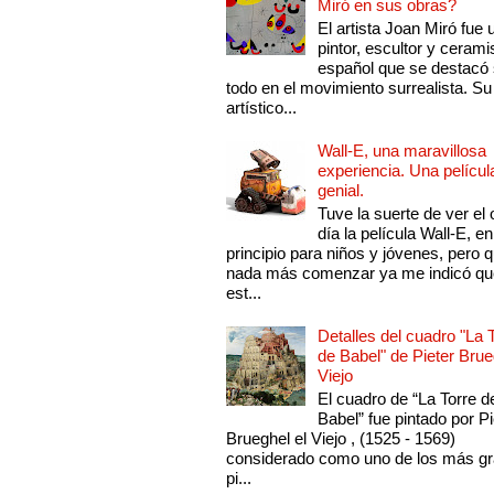
Miró en sus obras?
El artista Joan Miró fue 
pintor, escultor y cerami
español que se destacó
todo en el movimiento surrealista. Su 
artístico...
Wall-E, una maravillosa
experiencia. Una películ
genial.
Tuve la suerte de ver el 
día la película Wall-E, en
principio para niños y jóvenes, pero 
nada más comenzar ya me indicó qu
est...
Detalles del cuadro "La 
de Babel" de Pieter Brue
Viejo
El cuadro de “La Torre d
Babel” fue pintado por Pi
Brueghel el Viejo , (1525 - 1569)
considerado como uno de los más g
pi...