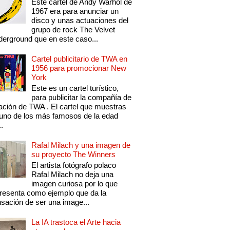
Este cartel de Andy Warhol de
1967 era para anunciar un
disco y unas actuaciones del
grupo de rock The Velvet
erground que en este caso...
Cartel publicitario de TWA en
1956 para promocionar New
York
Este es un cartel turístico,
para publicitar la compañía de
ación de TWA . El cartel que muestras
uno de los más famosos de la edad
..
Rafal Milach y una imagen de
su proyecto The Winners
El artista fotógrafo polaco
Rafal Milach no deja una
imagen curiosa por lo que
resenta como ejemplo que da la
sación de ser una image...
La IA trastoca el Arte hacia