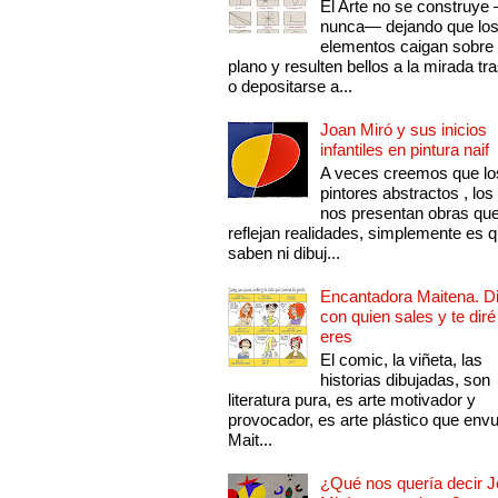
El Arte no se construye
nunca— dejando que lo
elementos caigan sobre
plano y resulten bellos a la mirada tr
o depositarse a...
Joan Miró y sus inicios
infantiles en pintura naif
A veces creemos que lo
pintores abstractos , los
nos presentan obras qu
reflejan realidades, simplemente es 
saben ni dibuj...
Encantadora Maitena. 
con quien sales y te diré
eres
El comic, la viñeta, las
historias dibujadas, son
literatura pura, es arte motivador y
provocador, es arte plástico que env
Mait...
¿Qué nos quería decir 