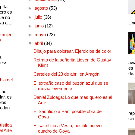
illa
►
agosto
(53)
pero es
►
julio
(36)
ue no
a a ...
Und
►
junio
(12)
 mujer
►
mayo
(23)
o
▼
abril
(34)
Dibujo para colorear. Ejercicios de color
a
Retrato de la señorita Lieser, de Gustav
ness
avi
Klimt
es 
de.
Carteles del 23 de abril en Aragón
bla del
El extraño caso del buzón azul que se
movía levemente
cho
lar, es
Daniel Zuloaga: Lo que más quiero es el
plos
Arte
quedan
El Sacrificio a Pan, posible obra de
rep
Goya
sen
ística
El sacrificio a Vesta, posible nuevo
el Arte
cuadro de Goya