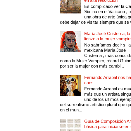
en alta resolución
Es complicado ver la Cap
Sixtina en el Vaticano , 
una obra de arte única q
debe dejar de visitar siempre que se v
María José Cristerna, la
lienzo o la mujer vampir
No sabríamos decir si la
mexicana María José
Cristerna , más conocid
como la Mujer Vampiro, récord Guin
por ser la mujer con más cambi...
Fernando Arrabal nos ha
caos
Fernando Arrabal es mu
más que un artista singu
uno de los últimos ejem
del surrealismo artístico plural que 
en el mun...
Guía de Composición Art
básica para iniciarse en 