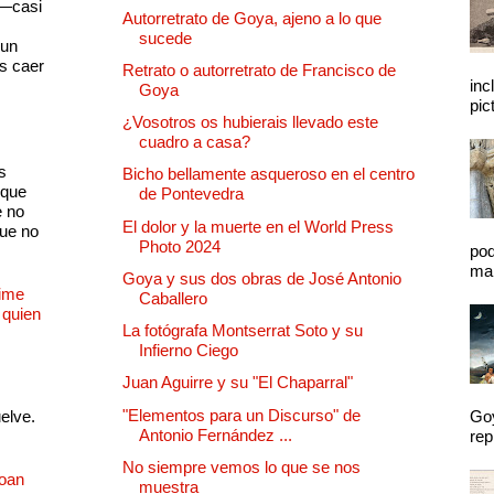
 —casi
Autorretrato de Goya, ajeno a lo que
s
sucede
 un
as caer
Retrato o autorretrato de Francisco de
inc
Goya
pic
¿Vosotros os hubierais llevado este
cuadro a casa?
s
Bicho bellamente asqueroso en el centro
 que
de Pontevedra
e no
El dolor y la muerte en el World Press
que no
Photo 2024
pod
mal
Goya y sus dos obras de José Antonio
Dime
Caballero
 quien
La fotógrafa Montserrat Soto y su
Infierno Ciego
Juan Aguirre y su "El Chaparral"
"Elementos para un Discurso" de
uelve.
Goy
Antonio Fernández ...
rep
No siempre vemos lo que se nos
Joan
muestra