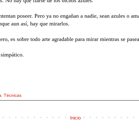
s. No hay que fiarse de los bichos azules.
tentan poseer. Pero ya no engañan a nadie, sean azules o amar
que aun así, hay que mirarlos.
ero, es sobre todo arte agradable para mirar mientras se pase
 simpático.
a
,
Técnicas
Inicio