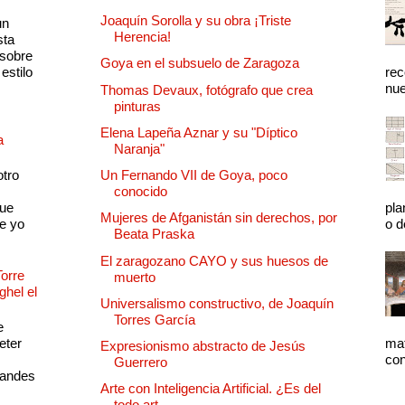
Joaquín Sorolla y su obra ¡Triste
un
Herencia!
sta
 sobre
Goya en el subsuelo de Zaragoza
estilo
rec
nue
Thomas Devaux, fotógrafo que crea
pinturas
Elena Lapeña Aznar y su "Díptico
a
Naranja"
otro
Un Fernando VII de Goya, poco
conocido
que
pla
Mujeres de Afganistán sin derechos, por
e yo
o d
Beata Praska
El zaragozano CAYO y sus huesos de
Torre
muerto
ghel el
Universalismo constructivo, de Joaquín
Torres García
e
eter
mat
Expresionismo abstracto de Jesús
con
Guerrero
randes
Arte con Inteligencia Artificial. ¿Es del
todo art...