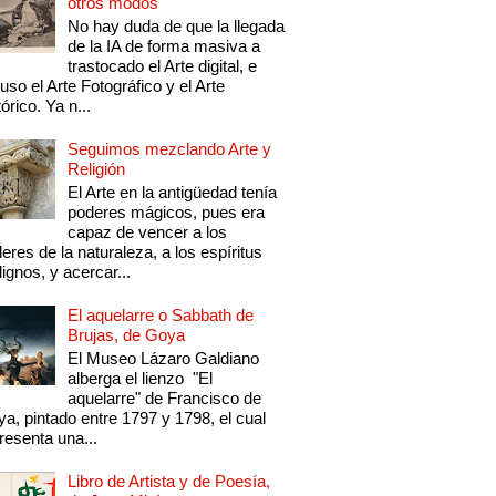
otros modos
No hay duda de que la llegada
de la IA de forma masiva a
trastocado el Arte digital, e
luso el Arte Fotográfico y el Arte
tórico. Ya n...
Seguimos mezclando Arte y
Religión
El Arte en la antigüedad tenía
poderes mágicos, pues era
capaz de vencer a los
eres de la naturaleza, a los espíritus
ignos, y acercar...
El aquelarre o Sabbath de
Brujas, de Goya
El Museo Lázaro Galdiano
alberga el lienzo "El
aquelarre" de Francisco de
a, pintado entre 1797 y 1798, el cual
resenta una...
Libro de Artista y de Poesía,