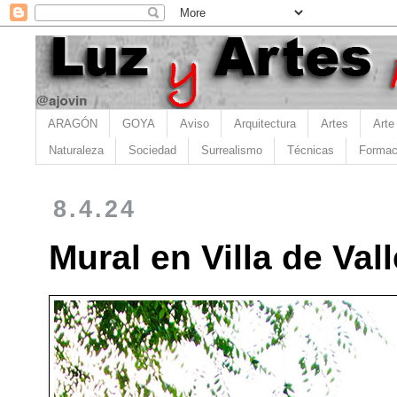
ARAGÓN
GOYA
Aviso
Arquitectura
Artes
Arte
Naturaleza
Sociedad
Surrealismo
Técnicas
Formac
8.4.24
Mural en Villa de Val