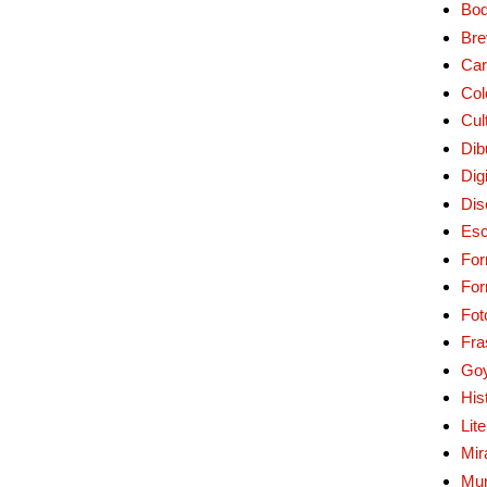
Bo
Bre
Car
Col
Cul
Dib
Digi
Dis
Esc
For
Fo
Fot
Fra
Go
His
Lit
Mir
Mur