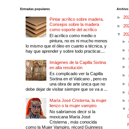
Entradas populares
Archivo
►
20
Pintar acrílico sobre madera.
Consejos sobre la madera
►
20
como soporte del acrílico
▼
20
El acrílico como medio o
pintura, no es ni mucho menos
►
lo mismo que el óleo en cuanto a técnica, y
►
hay que aprender y sobre todo practicar....
►
Imágenes de la Capilla Sixtina
►
en alta resolución
Es complicado ver la Capilla
►
Sixtina en el Vaticano , pero es
►
una obra de arte única que no
debe dejar de visitar siempre que se va a ...
►
María José Cristerna, la mujer
►
lienzo o la mujer vampiro
▼
No sabríamos decir si la
mexicana María José
Cristerna , más conocida
como la Mujer Vampiro, récord Guinness