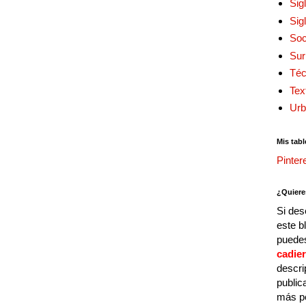
Sig
Sig
Soc
Sur
Téc
Tex
Urb
Mis tabl
Pinter
¿Quiere
Si des
este b
puedes
cadie
descri
public
más p