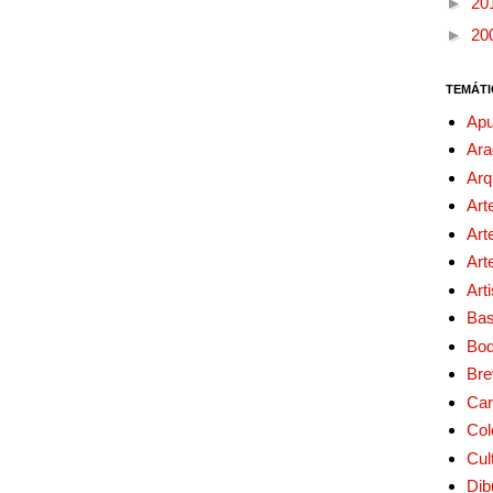
►
20
►
20
TEMÁTI
Apu
Ara
Arq
Art
Art
Art
Art
Bas
Bo
Bre
Car
Col
Cul
Dib