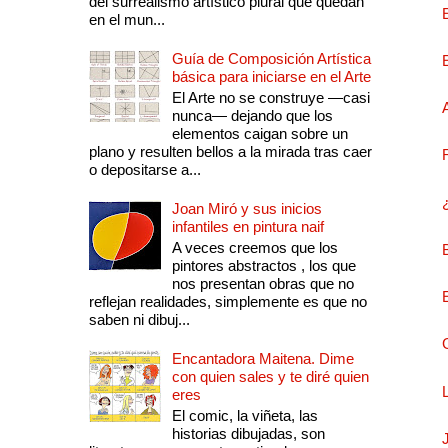
del surrealismo artístico plural que quedan
en el mun...
Guía de Composición Artística
básica para iniciarse en el Arte
El Arte no se construye —casi
nunca— dejando que los
elementos caigan sobre un
plano y resulten bellos a la mirada tras caer
o depositarse a...
Joan Miró y sus inicios
infantiles en pintura naif
A veces creemos que los
pintores abstractos , los que
nos presentan obras que no
reflejan realidades, simplemente es que no
saben ni dibuj...
Encantadora Maitena. Dime
con quien sales y te diré quien
eres
El comic, la viñeta, las
historias dibujadas, son