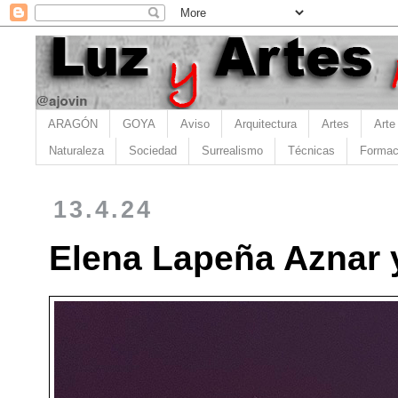
ARAGÓN
GOYA
Aviso
Arquitectura
Artes
Arte
Naturaleza
Sociedad
Surrealismo
Técnicas
Formac
13.4.24
Elena Lapeña Aznar y