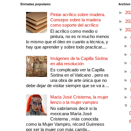
Entradas populares
Archivo
►
20
Pintar acrílico sobre madera.
Consejos sobre la madera
►
20
como soporte del acrílico
▼
20
El acrílico como medio o
pintura, no es ni mucho menos
►
lo mismo que el óleo en cuanto a técnica, y
►
hay que aprender y sobre todo practicar....
►
Imágenes de la Capilla Sixtina
►
en alta resolución
Es complicado ver la Capilla
►
Sixtina en el Vaticano , pero es
►
una obra de arte única que no
debe dejar de visitar siempre que se va a ...
►
María José Cristerna, la mujer
►
lienzo o la mujer vampiro
▼
No sabríamos decir si la
mexicana María José
Cristerna , más conocida
como la Mujer Vampiro, récord Guinness
por ser la mujer con más cambi...