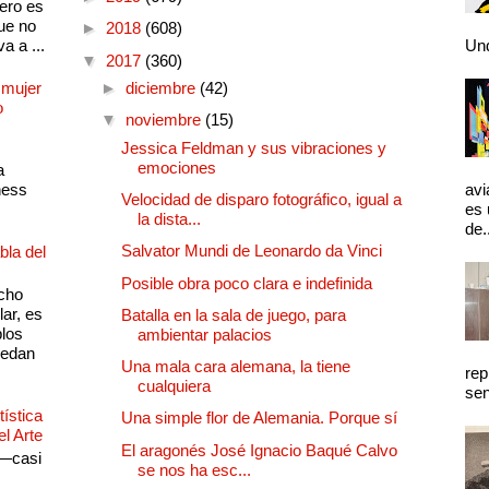
pero es
ue no
►
2018
(608)
a a ...
Und
▼
2017
(360)
 mujer
►
diciembre
(42)
o
▼
noviembre
(15)
Jessica Feldman y sus vibraciones y
emociones
a
ness
avi
Velocidad de disparo fotográfico, igual a
es 
la dista...
de.
Salvator Mundi de Leonardo da Vinci
bla del
Posible obra poco clara e indefinida
cho
lar, es
Batalla en la sala de juego, para
plos
ambientar palacios
quedan
Una mala cara alemana, la tiene
rep
cualquiera
sen
ística
Una simple flor de Alemania. Porque sí
el Arte
El aragonés José Ignacio Baqué Calvo
 —casi
se nos ha esc...
s