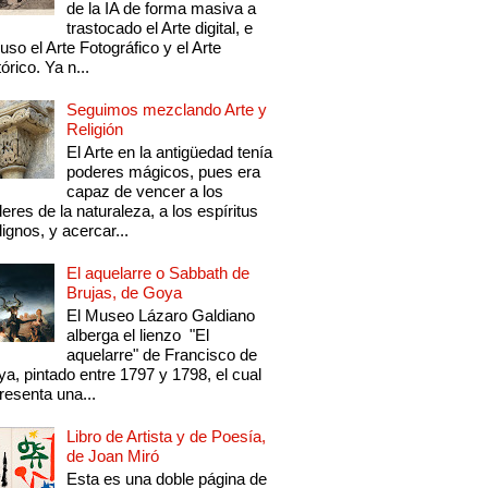
de la IA de forma masiva a
trastocado el Arte digital, e
luso el Arte Fotográfico y el Arte
tórico. Ya n...
Seguimos mezclando Arte y
Religión
El Arte en la antigüedad tenía
poderes mágicos, pues era
capaz de vencer a los
eres de la naturaleza, a los espíritus
ignos, y acercar...
El aquelarre o Sabbath de
Brujas, de Goya
El Museo Lázaro Galdiano
alberga el lienzo "El
aquelarre" de Francisco de
a, pintado entre 1797 y 1798, el cual
resenta una...
Libro de Artista y de Poesía,
de Joan Miró
Esta es una doble página de