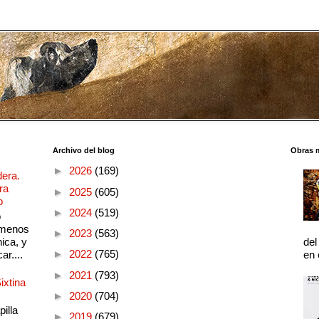
Archivo del blog
Obras 
►
2026
(169)
dera.
ra
►
2025
(605)
o
►
2024
(519)
o
 menos
►
2023
(563)
ica, y
del
►
2022
(765)
ar....
en 
►
2021
(793)
ixtina
►
2020
(704)
illa
►
2019
(679)