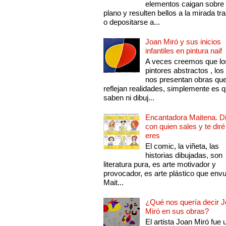
elementos caigan sobre
plano y resulten bellos a la mirada tr
o depositarse a...
Joan Miró y sus inicios
infantiles en pintura naif
A veces creemos que lo
pintores abstractos , los
nos presentan obras qu
reflejan realidades, simplemente es 
saben ni dibuj...
Encantadora Maitena. 
con quien sales y te diré
eres
El comic, la viñeta, las
historias dibujadas, son
literatura pura, es arte motivador y
provocador, es arte plástico que env
Mait...
¿Qué nos quería decir 
Miró en sus obras?
El artista Joan Miró fue 