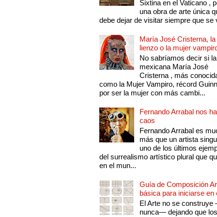
Sixtina en el Vaticano , 
una obra de arte única q
debe dejar de visitar siempre que se v
María José Cristerna, la
lienzo o la mujer vampir
No sabríamos decir si la
mexicana María José
Cristerna , más conocid
como la Mujer Vampiro, récord Guin
por ser la mujer con más cambi...
Fernando Arrabal nos ha
caos
Fernando Arrabal es mu
más que un artista singu
uno de los últimos ejem
del surrealismo artístico plural que 
en el mun...
Guía de Composición Art
básica para iniciarse en 
El Arte no se construye
nunca— dejando que lo