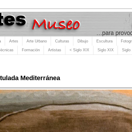
a
Artes
Arte Urbano
Culturas
Dibujo
Escultura
Fotogr
écnicas
Formación
Artistas
< Siglo XIX
Siglo XIX
Siglo
tulada Mediterránea