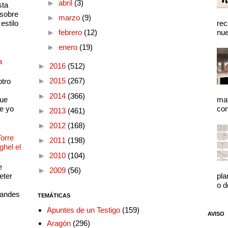
►
abril
(3)
sta
 sobre
►
marzo
(9)
estilo
rec
►
febrero
(12)
nue
►
enero
(19)
a
►
2016
(512)
►
2015
(267)
otro
►
2014
(366)
que
mat
e yo
con
►
2013
(461)
►
2012
(168)
Torre
►
2011
(198)
ghel el
►
2010
(104)
e
►
2009
(56)
eter
pla
o d
randes
TEMÁTICAS
Apuntes de un Testigo
(159)
AVISO
Aragón
(296)