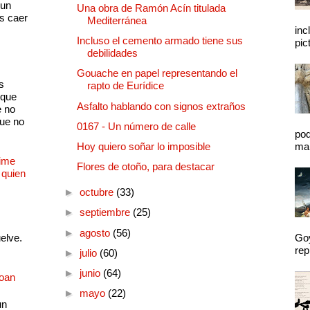
 un
Una obra de Ramón Acín titulada
as caer
Mediterránea
inc
Incluso el cemento armado tiene sus
pic
debilidades
Gouache en papel representando el
s
rapto de Eurídice
 que
Asfalto hablando con signos extraños
e no
que no
0167 - Un número de calle
pod
Hoy quiero soñar lo imposible
mal
Dime
Flores de otoño, para destacar
 quien
►
octubre
(33)
►
septiembre
(25)
►
agosto
(56)
uelve.
Goy
rep
►
julio
(60)
►
junio
(64)
Joan
►
mayo
(22)
un