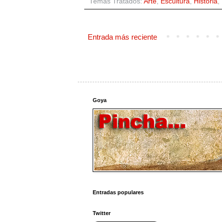
Temas Tratados:
Arte
,
Escultura
,
Historia
,
Entrada más reciente
Goya
Entradas populares
Twitter