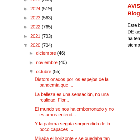
AVIS
►
2024
(519)
Blog
►
2023
(563)
Este b
►
2022
(765)
DE ac
►
2021
(793)
ha ten
siempr
▼
2020
(704)
►
diciembre
(46)
►
noviembre
(40)
▼
octubre
(55)
Distorsionados por los espejos de la
pandemia que ...
La belleza es una sensación, no una
realidad. Flor...
El mundo se nos ha emborronado y no
estamos entend...
Y la paloma seguía sorprendida de lo
poco capaces ...
Miraba el horizonte y se quedaba tan