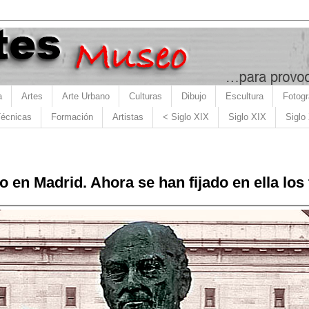
a
Artes
Arte Urbano
Culturas
Dibujo
Escultura
Fotogr
écnicas
Formación
Artistas
< Siglo XIX
Siglo XIX
Siglo
 en Madrid. Ahora se han fijado en ella los