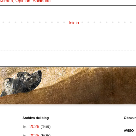
Mirada
,
Opinión
,
Sociedad
Inicio
Archivo del blog
Obras 
►
2026
(169)
AVISO
►
2025
(605)