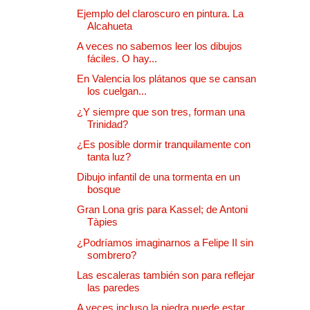
Ejemplo del claroscuro en pintura. La
Alcahueta
A veces no sabemos leer los dibujos
fáciles. O hay...
En Valencia los plátanos que se cansan
los cuelgan...
¿Y siempre que son tres, forman una
Trinidad?
¿Es posible dormir tranquilamente con
tanta luz?
Dibujo infantil de una tormenta en un
bosque
Gran Lona gris para Kassel; de Antoni
Tàpies
¿Podríamos imaginarnos a Felipe II sin
sombrero?
Las escaleras también son para reflejar
las paredes
A veces incluso la piedra puede estar