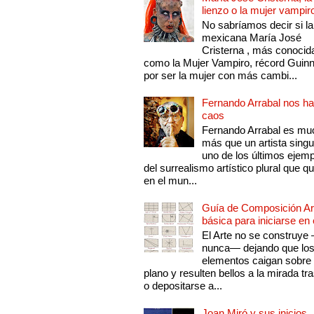
lienzo o la mujer vampir
No sabríamos decir si la
mexicana María José
Cristerna , más conocid
como la Mujer Vampiro, récord Guin
por ser la mujer con más cambi...
Fernando Arrabal nos ha
caos
Fernando Arrabal es mu
más que un artista singu
uno de los últimos ejem
del surrealismo artístico plural que 
en el mun...
Guía de Composición Art
básica para iniciarse en 
El Arte no se construye
nunca— dejando que lo
elementos caigan sobre
plano y resulten bellos a la mirada tr
o depositarse a...
Joan Miró y sus inicios