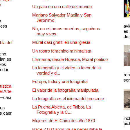
o
Un pato en una calle del mundo
Mariano Salvador Maella y San
Jerónimo
a
ness
avi
No, no estamos muertos, seguimos
es 
muy vivos
de.
Mural casi grafiti en una iglesia
bla del
Un rostro femenino minimalista
cho
lar, es
Llámame, desde Huesca, Mural poético
plos
La fotografía y el vídeo, a favor de la
quedan
verdad y d...
rep
sen
Europa, India y una fotografía
ística
El valor de la fotografía manipulada
el Arte
 —casi
La fotografía es el idioma del presente
s
La Puerta Abierta, de Talbot. La
 un
Fotografía y la C...
as caer
inc
Mujeres de El Cairo del año 1870
pic
Hace 2.000 años ya se necesitaba la