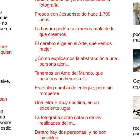
fotografía
s
Fresco con Jesucristo de hace 1.700
 que
años
e no
que no
La basura podría ser menos mala de lo
que creemos
pod
mal
El cerebro elige en el Arte, qué vemos
Dime
mejor
 quien
¿Cómo explicamos la abstracción a una
persona ajen...
Tenemos un Amo del Mundo, que
nosotros no hemos el...
uelve.
Goy
rep
Este blog cambia de enfoque, pero sin
romperse
Joan
Una letra E muy cochina, en un
excelente lugar
un
sta
La fotografía como notario de las
 sobre
realidades del m...
estilo
rec
Dentro hay dos personas, y no son
nue
invisibles