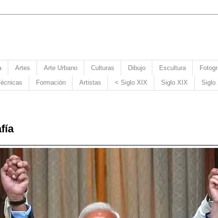
a
Artes
Arte Urbano
Culturas
Dibujo
Escultura
Fotogr
écnicas
Formación
Artistas
< Siglo XIX
Siglo XIX
Siglo
fía