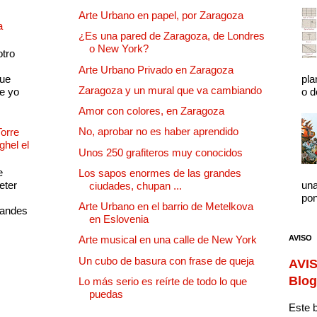
Arte Urbano en papel, por Zaragoza
a
¿Es una pared de Zaragoza, de Londres
o New York?
otro
Arte Urbano Privado en Zaragoza
que
pla
Zaragoza y un mural que va cambiando
e yo
o d
Amor con colores, en Zaragoza
No, aprobar no es haber aprendido
Torre
ghel el
Unos 250 grafiteros muy conocidos
e
Los sapos enormes de las grandes
eter
una
ciudades, chupan ...
pon
Arte Urbano en el barrio de Metelkova
randes
en Eslovenia
AVISO
Arte musical en una calle de New York
Un cubo de basura con frase de queja
AVIS
Blog
Lo más serio es reírte de todo lo que
puedas
Este b