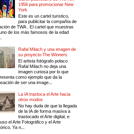
1956 para promocionar New
York
Este es un cartel turístico,
para publicitar la compañía de
ación de TWA . El cartel que muestras
uno de los más famosos de la edad
..
Rafal Milach y una imagen de
su proyecto The Winners
El artista fotógrafo polaco
Rafal Milach no deja una
imagen curiosa por lo que
resenta como ejemplo que da la
sación de ser una image...
La IA trastoca el Arte hacia
otros modos
No hay duda de que la llegada
de la IA de forma masiva a
trastocado el Arte digital, e
luso el Arte Fotográfico y el Arte
tórico. Ya n...