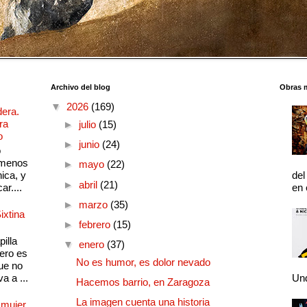
Archivo del blog
Obras 
▼
2026
(169)
dera.
ra
►
julio
(15)
o
►
junio
(24)
o
 menos
►
mayo
(22)
ica, y
del
►
abril
(21)
ar....
en 
►
marzo
(35)
ixtina
►
febrero
(15)
illa
▼
enero
(37)
pero es
No es humor, es dolor nevado
ue no
a a ...
Und
Hacemos barrio, en Zaragoza
La imagen cuenta una historia
 mujer